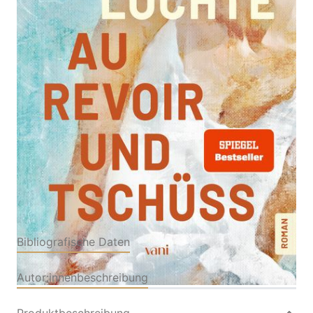
Ein Sommer in Uzès – zwischen Aufbruch und
Ankommen (Roman mit Farbschnitt & Page Overlay)
| SPIEGEL Bestseller
Von
Gudrun Lochte
Verlag: VANI Verlag
23.06.2026
GmbH
Buch
320 Seiten
Hardcover
ISBN: 978-3-
69169003-3
Bibliografische Daten
Autor:innenbeschreibung