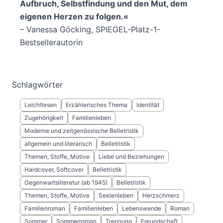
Aufbruch, Selbstfindung und den Mut, dem
eigenen Herzen zu folgen.«
– Vanessa Göcking, SPIEGEL-Platz-1-
Bestsellerautorin
Schlagwörter
Leichtlesen
Erzählerisches Thema
Identität
Zugehörigkeit
Familienleben
Moderne und zeitgenössische Belletristik
allgemein und literarisch
Belletristik
Themen, Stoffe, Motive
Liebe und Beziehungen
Hardcover, Softcover
Belletristik
Gegenwartsliteratur (ab 1945)
Belletristik
Themen, Stoffe, Motive
Seelenleben
Herzschmerz
Familienroman
Familienleben
Lebenswende
Roman
Sommer
Sommerroman
Trennung
Freundschaft