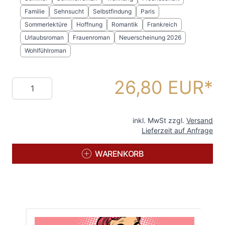
Familie
Sehnsucht
Selbstfindung
Paris
Sommerlektüre
Hoffnung
Romantik
Frankreich
Urlaubsroman
Frauenroman
Neuerscheinung 2026
Wohlfühlroman
26,80 EUR
Menge
inkl. MwSt zzgl.
Versand
Lieferzeit auf Anfrage
WARENKORB