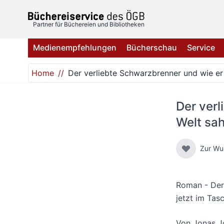
Direkt zum Inhalt
Partner für Büchereien und Bibliotheken
Medienempfehlungen
Bücherschau
Service
Home
Der verliebte Schwarzbrenner und wie er
Der verl
Welt sa
Zur Wu
Roman - Der 
jetzt im Tas
Von
Jonas J