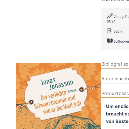
Verlag: P
2024
Buch
Softcove
Bibliografis
Autor:innen
Produktbesc
Um endlic
braucht e
von Bests