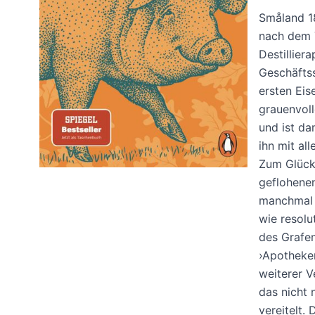
Småland 18
nach dem T
Destillier
Geschäftss
ersten Eis
grauenvoll
und ist da
ihn mit all
Zum Glück 
geflohenen
manchmal 
wie resolu
des Grafe
›Apotheker
weiterer V
das nicht 
vereitelt.