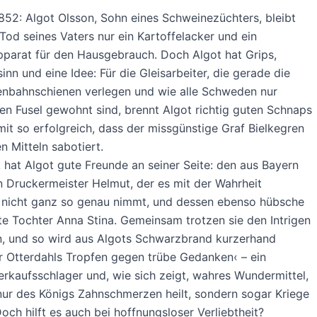
52: Algot Olsson, Sohn eines Schweinezüchters, bleibt
od seines Vaters nur ein Kartoffelacker und ein
apparat für den Hausgebrauch. Doch Algot hat Grips,
inn und eine Idee: Für die Gleisarbeiter, die gerade die
enbahnschienen verlegen und wie alle Schweden nur
en Fusel gewohnt sind, brennt Algot richtig guten Schnaps
mit so erfolgreich, dass der missgünstige Graf Bielkegren
en Mitteln sabotiert.
hat Algot gute Freunde an seiner Seite: den aus Bayern
 Druckermeister Helmut, der es mit der Wahrheit
nicht ganz so genau nimmt, und dessen ebenso hübsche
te Tochter Anna Stina. Gemeinsam trotzen sie den Intrigen
n, und so wird aus Algots Schwarzbrand kurzerhand
 Otterdahls Tropfen gegen trübe Gedanken‹ – ein
erkaufsschlager und, wie sich zeigt, wahres Wundermittel,
nur des Königs Zahnschmerzen heilt, sondern sogar Kriege
 Doch hilft es auch bei hoffnungsloser Verliebtheit?