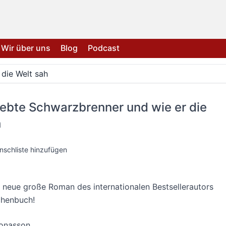
Wir über uns
Blog
Podcast
 die Welt sah
iebte Schwarzbrenner und wie er die
h
nschliste hinzufügen
neue große Roman des internationalen Bestsellerautors
chenbuch!
onasson