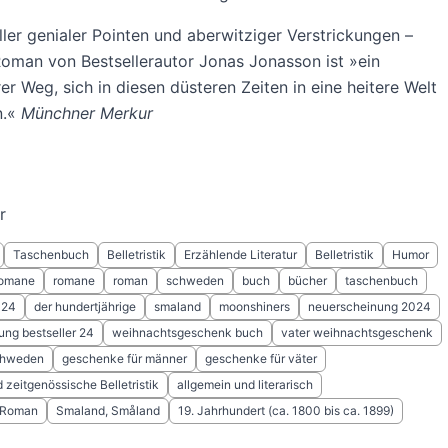
ller genialer Pointen und aberwitziger Verstrickungen –
oman von Bestsellerautor Jonas Jonasson ist »ein
r Weg, sich in diesen düsteren Zeiten in eine heitere Welt
n.«
Münchner Merkur
r
Taschenbuch
Belletristik
Erzählende Literatur
Belletristik
Humor
romane
romane
roman
schweden
buch
bücher
taschenbuch
024
der hundertjährige
smaland
moonshiners
neuerscheinung 2024
ng bestseller 24
weihnachtsgeschenk buch
vater weihnachtsgeschenk
schweden
geschenke für männer
geschenke für väter
zeitgenössische Belletristik
allgemein und literarisch
r Roman
Smaland, Småland
19. Jahrhundert (ca. 1800 bis ca. 1899)