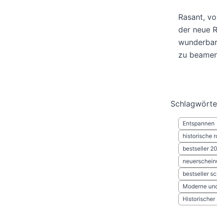
Rasant, vo
der neue R
wunderbare
zu beame
Schlagwörte
Entspannen
historische 
bestseller 2
neuerscheinu
bestseller 
Moderne und 
Historische