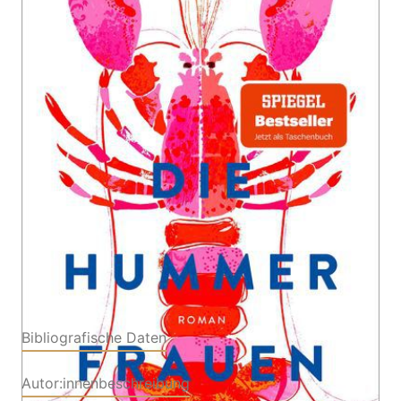
Roman | Der Spiegel-Bestseller jetzt als
Taschenbuch
Von
Beatrix Gerstberger
Verlag: dtv
16.07.2026
Verlagsgesellschaft
Buch
432 Seiten
Softcover
ISBN: 978-3-42322185-
6
Bibliografische Daten
Autor:innenbeschreibung