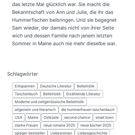
das letzte Mal glücklich war. Sie macht die
Bekanntschaft von Ann und Julie, die ihr das
Hummerfischen beibringen. Und sie begegnet
Sam wieder, der damals nicht von ihrer Seite
wich und dessen Familie nach jenem letzten
Sommer in Maine auch nie mehr dieselbe war.
Schlagwörter
Entspannen
Deutsche Literatur
Belletristik
Taschenbuch
Belletristik
Erzählende Literatur
Moderne und zeitgenössische Belletristik
allgemein und literarisch
die hummerfrauen taschenbuch
USA
Maine
Ostküste
second chance
small town
starke Frauen
neue romane 2025
neue bücher 2025
spiegel-bestseller
Liebesroman
Liebesgeschichte