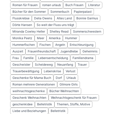
Roman für Frauen
roman urlaub
Buch Frauen
Literatur
Bücher für den Sommer
Sommerbuch
Papierpalast
Flusskrebse
Delia Owens
Altes Land
Bonnie Garmus
Dörte Hansen
So weit der Fluss uns trägt
Miranda Cowley Heller
Shelley Read
Sommerschwestern
Monika Peetz
Meer
Amerika
Hummer
Hummerfischen
Fischen
Angeln
Entschleunigung
Auszeit
Frauenfreundschaft
Jugendliebe
Geheimnis
Frau
Familie
Lebensentscheidung
Familiendrama
Geschwister
Scheideweg
Neuanfang
Trauer
Trauerbewältigung
Lebenskrise
Verlust
Geschenke für Mama Buch
Dorf
Urlaub
Roman mehrere Generationen
Gilmore Girls
weihnachtsgeschenke
Bücher Weihnachten
Geschenk Weihnachten
Weihnachtsgeschenk für Frauen
geschenkidee
Belletristik
Themen, Stoffe, Motive
Liebe und Beziehungen
Belletristik