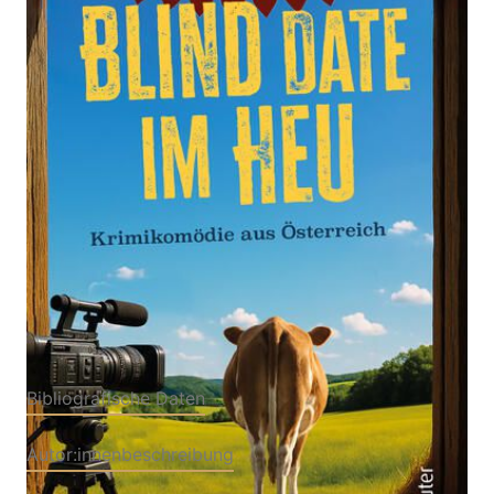
Krimikomödie aus Österreich
Von
Herbert Hirschler
Verlag: Carl Ueberreuter
25.03.2026
Verlag
Buch
280 Seiten
Softcover
ISBN: 978-3-
80009004-4
Bibliografische Daten
Autor:innenbeschreibung