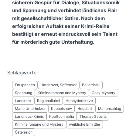
sicheren Gespür für Dialoge, Situationskomik
und Spannung und verbindet ländliches Flair
mit gesellschaftlicher Satire. Nach dem
erfolgreichen Auftakt seiner Krimi-Reihe
bestätigt er erneut eindrucksvoll sein Talent
für mörderisch gute Unterhaltung.
Schlagwörter
Entspannen
Hardcover, Softcover
Belletristik
Spannung
Kriminalromane und Mystery
Cosy Mystery
Landkrimi
Regionalkrimi
Hobbydetektive
Marie Unterholzer
Kuppelshow
Heustadl
Marienschlag
Landhaus-Krimis
Kopftuchmafia
Thomas Stipsits
Kriminalromane und Mystery
weibliche Ermittler
Österreich