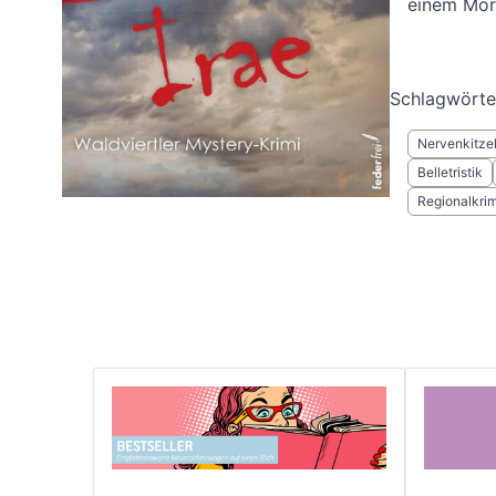
einem Mörd
Schlagwörte
Nervenkitze
Belletristik
Regionalkrim