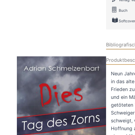
Buch
Softcove
Bibliografis
Produktbesc
Neun Jahre
in das alt
Frieden zu
und ein Mä
getöteten 
Schweiger
schweigt, 
Hoffnung a