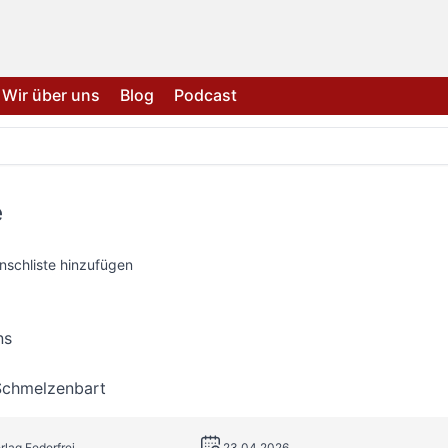
Wir über uns
Blog
Podcast
e
nschliste hinzufügen
ns
Schmelzenbart
rlag Federfrei
23.04.2026