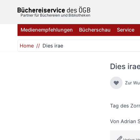
Direkt zum Inhalt
Partner für Büchereien und Bibliotheken
Medienempfehlungen
Bücherschau
Service
Home
Dies irae
Dies ira
Zur Wu
Tag des Zor
Von
Adrian 
Verlag: Ve