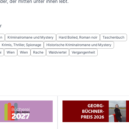
er, der mitten unter ihnen lebt.
r
ln
Kriminalromane und Mystery
Hard Boiled, Roman noir
Taschenbuch
Krimis, Thriller, Spionage
Historische Kriminalromane und Mystery
i
Wien
Wien
Rache
Waldviertel
Vergangenheit