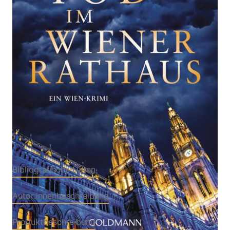
Ein Wien-Krimi - "Wer Wien-Krimis liebt, kommt an
Beate Maxian nicht vorbei." (ORF Radio Wien)
Von
Beate Maxian
Verlag: Goldmann
22.04.2026
Buch
352 Seiten
Softcover
ISBN: 978-3-
44249676-1
Bibliografische Daten
Autor:innenbeschreibung
Produktbeschreibung