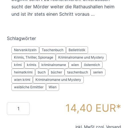
sucht der Mörder weiter die Rathaushallen heim
und ist ihr stets einen Schritt voraus …
Schlagwörter
Nervenkitzeln
Taschenbuch
Belletristik
Krimis, Thriller, Spionage
Kriminalromane und Mystery
krimi
krimis
kriminalromane
wien
österreich
heimatkrimi
buch
bücher
taschenbuch
serien
wien krimi
Kriminalromane und Mystery
weibliche Ermittler
Wien
14,40 EUR
Menge
inkl. MwSt zzgl.
Versand