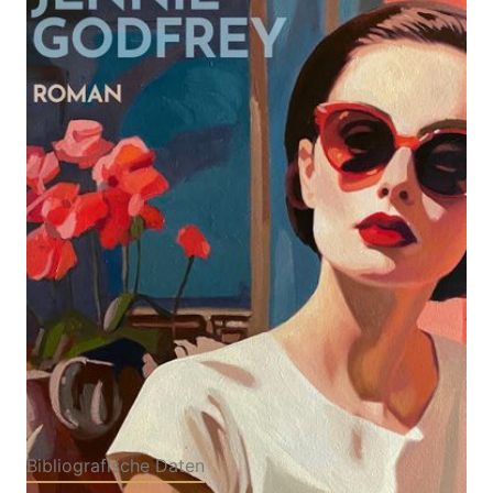
Zur Wunschliste hinzufügen
Roman | »Jennie Godfrey ist eine begnadete
Geschichtenerzählerin.« Clare Leslie Hall, Autorin
des Bestsellers ›Wie Risse in der Erde‹
Von
Jennie Godfrey
Verlag: dtv
16.07.2026
Verlagsgesellschaft
Buch
400 Seiten
Hardcover
ISBN: 978-3-
42328541-4
Bibliografische Daten