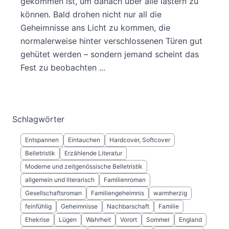
gekommen ist, um danach über alle lästern zu
können. Bald drohen nicht nur all die
Geheimnisse ans Licht zu kommen, die
normalerweise hinter verschlossenen Türen gut
gehütet werden – sondern jemand scheint das
Fest zu beobachten ...
Schlagwörter
Entspannen
Eintauchen
Hardcover, Softcover
Belletristik
Erzählende Literatur
Moderne und zeitgenössische Belletristik
allgemein und literarisch
Familienroman
Gesellschaftsroman
Familiengeheimnis
warmherzig
feinfühlig
Geheimnisse
Nachbarschaft
Familie
Ehekrise
Lügen
Wahrheit
Vorort
Sommer
England