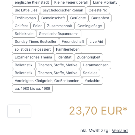
englische Kleinstadt
Kleine Feuer überall
Liane Moriarty
Big Little Lies
psychologischer Roman
Celeste Ng
Erzählroman
Gemeinschaft
Gerüchte
Gartenfest
Grillfest
Feier
Zusammenhalt
Coming of age
Schicksale
Gesellschaftspanorama
Sunday Times Bestseller
Freundschaft
Live Aid
so ist das nie passiert
Familienleben
Erzählerisches Thema
Identität
Zugehörigkeit
Belletristik
Themen, Stoffe, Motive
Heranwachsen
Belletristik
Themen, Stoffe, Motive
Soziales
Vereinigtes Königreich, Großbritannien
Yorkshire
ca. 1980 bis ca. 1989
23,70 EUR
Menge
inkl. MwSt zzgl.
Versand