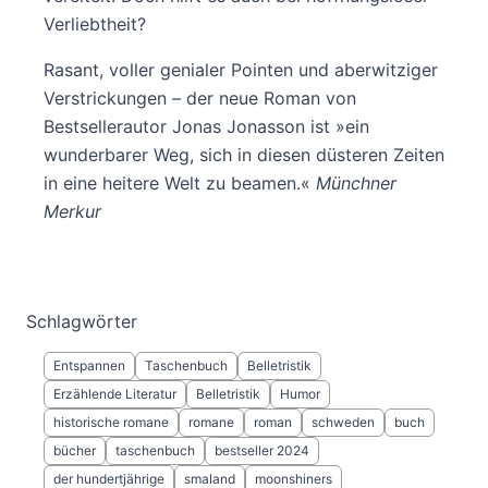
Verliebtheit?
Rasant, voller genialer Pointen und aberwitziger
Verstrickungen – der neue Roman von
Bestsellerautor Jonas Jonasson ist »ein
wunderbarer Weg, sich in diesen düsteren Zeiten
in eine heitere Welt zu beamen.«
Münchner
Merkur
Schlagwörter
Entspannen
Taschenbuch
Belletristik
Erzählende Literatur
Belletristik
Humor
historische romane
romane
roman
schweden
buch
bücher
taschenbuch
bestseller 2024
der hundertjährige
smaland
moonshiners