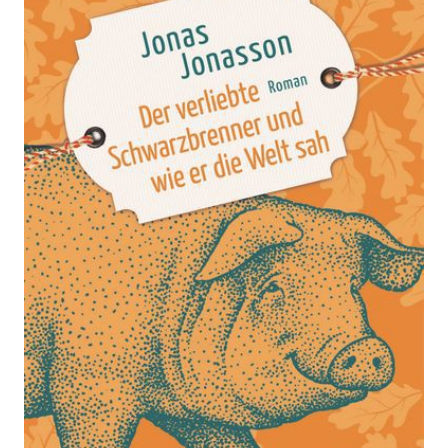
wie er die Welt sah
Zur Wunschliste hinzufügen
Roman - Der neue große Roman des internationalen
Bestsellerautors jetzt im Taschenbuch!
Von
Jonas Jonasson
Verlag: Penguin|Polaris,
24.06.2026
Stockholm 2024
Buch
432 Seiten
Softcover
ISBN: 978-3-32811389-
8