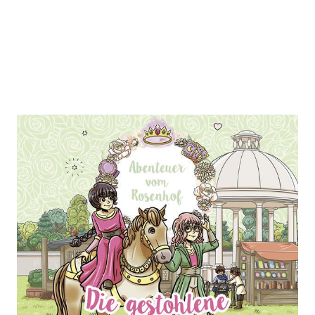
Abenteuer vom Rosenhof. Die
gestohlene Krone
Zur Wunschliste hinzufügen
Folge 06. Hörspiel.
Verlag: Lübbe Audio
01.06.2026