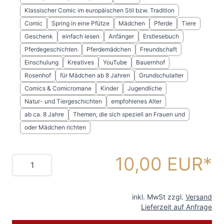
Klassischer Comic im europäischen Stil bzw. Tradition
Comic
Spring in eine Pfütze
Mädchen
Pferde
Tiere
Geschenk
einfach lesen
Anfänger
Erstlesebuch
Pferdegeschichten
Pferdemädchen
Freundschaft
Einschulung
Kreatives
YouTube
Bauernhof
Rosenhof
für Mädchen ab 8 Jahren
Grundschulalter
Comics & Comicromane
Kinder
Jugendliche
Natur- und Tiergeschichten
empfohlenes Alter
ab ca. 8 Jahre
Themen, die sich speziell an Frauen und
oder Mädchen richten
10,00 EUR
Menge
inkl. MwSt zzgl.
Versand
Lieferzeit auf Anfrage