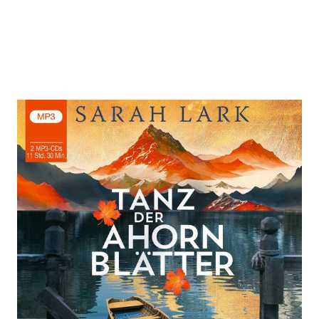
Tanz der Ahornblätter
Zur Wunschliste hinzufügen
Von
Sarah Lark
Verlag: Lübbe Audio
01.06.2026
Audio-CD
Audio-CD
ISBN: 978-3-78578768-
7