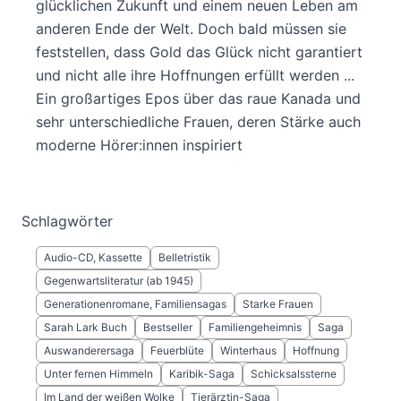
glücklichen Zukunft und einem neuen Leben am
anderen Ende der Welt. Doch bald müssen sie
feststellen, dass Gold das Glück nicht garantiert
und nicht alle ihre Hoffnungen erfüllt werden ...
Ein großartiges Epos über das raue Kanada und
sehr unterschiedliche Frauen, deren Stärke auch
moderne Hörer:innen inspiriert
Schlagwörter
Audio-CD, Kassette
Belletristik
Gegenwartsliteratur (ab 1945)
Generationenromane, Familiensagas
Starke Frauen
Sarah Lark Buch
Bestseller
Familiengeheimnis
Saga
Auswanderersaga
Feuerblüte
Winterhaus
Hoffnung
Unter fernen Himmeln
Karibik-Saga
Schicksalssterne
Im Land der weißen Wolke
Tierärztin-Saga