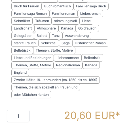
Buch für Frauen
Buch romantisch
Familiensaga Buch
Familiensaga Roman
Familienroman
Liebesroman
Schmöker
Träumen
stimmungsvoll
Liebe
Landschaft
Atmosphäre
Kanada
Goldrausch
Goldgräber
Ballett
Tanz
Auswanderung
starke Frauen
Schicksal
Saga
Historischer Roman
Belletristik
Themen, Stoffe, Motive
Liebe und Beziehungen
Liebesromane
Belletristik
Themen, Stoffe, Motive
Regionalroman
Kanada
England
Zweite Hälfte 19. Jahrhundert (ca. 1850 bis ca. 1899)
Themen, die sich speziell an Frauen und
oder Mädchen richten
20,60 EUR
Menge