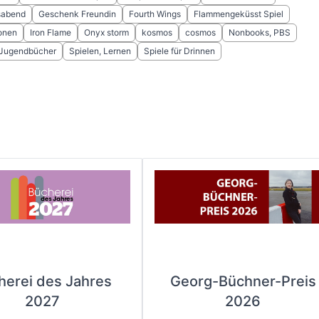
sabend
Geschenk Freundin
Fourth Wings
Flammengeküsst Spiel
onen
Iron Flame
Onyx storm
kosmos
cosmos
Nonbooks, PBS
 Jugendbücher
Spielen, Lernen
Spiele für Drinnen
herei des Jahres
Georg-Büchner-Preis
2027
2026