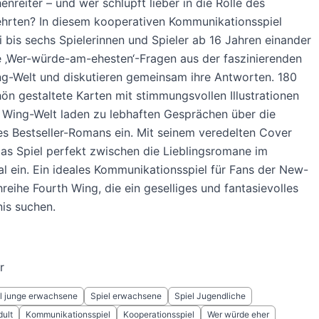
nreiter – und wer schlüpft lieber in die Rolle des
ehrten? In diesem kooperativen Kommunikationsspiel
ei bis sechs Spielerinnen und Spieler ab 16 Jahren einander
 ‚Wer-würde-am-ehesten‘-Fragen aus der faszinierenden
g-Welt und diskutieren gemeinsam ihre Antworten. 180
n gestaltete Karten mit stimmungsvollen Illustrationen
 Wing-Welt laden zu lebhaften Gesprächen über die
 Bestseller-Romans ein. Mit seinem veredelten Cover
das Spiel perfekt zwischen die Lieblingsromane im
l ein. Ein ideales Kommunikationsspiel für Fans der New-
reihe Fourth Wing, die ein geselliges und fantasievolles
nis suchen.
r
l junge erwachsene
Spiel erwachsene
Spiel Jugendliche
ult
Kommunikationsspiel
Kooperationsspiel
Wer würde eher