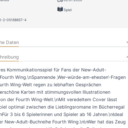
Spiel
0-2-05168657-4
che Daten
hreibung
ves Kommunikationsspiel für Fans der New-Adult-
 Fourth Wing.\nSpannende ‚Wer-würde-am-ehesten‘-Fragen
ourth Wing-Welt regen zu lebhaften Gesprächen
rschöne Karten mit stimmungsvollen Illustrationen
 von der Fourth Wing-Welt.\nMit veredeltem Cover lässt
piel optimal zwischen die Lieblingsromane im Bücherregal
\nFür 3 bis 6 Spielerinnen und Spieler ab 16 Jahren.\nIdeal
er New-Adult-Buchreihe Fourth Wing.\n\nWer hat das Zeug