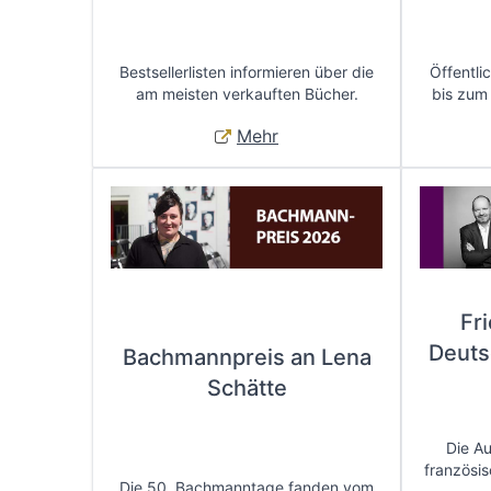
Bestsellerlisten informieren über die
Öffentli
am meisten verkauften Bücher.
bis zum
Mehr
Fr
Deuts
Bachmannpreis an Lena
Schätte
Die A
französis
Die 50. Bachmanntage fanden vom