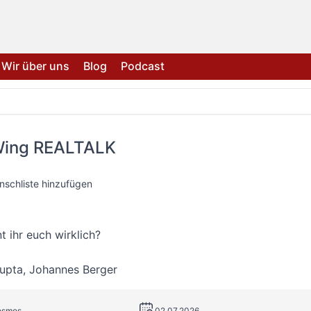
Wir über uns
Blog
Podcast
Wing REALTALK
nschliste hinzufügen
t ihr euch wirklich?
Gupta
,
Johannes Berger
Kosmos
02.07.2026