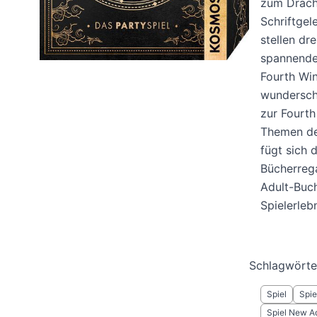
zum Drache
Schriftgel
stellen dr
spannende
Fourth Win
wunderschö
zur Fourth
Themen des
fügt sich 
Bücherrega
Adult-Buch
Spielerleb
Schlagwörte
Spiel
Spie
Spiel New Ad