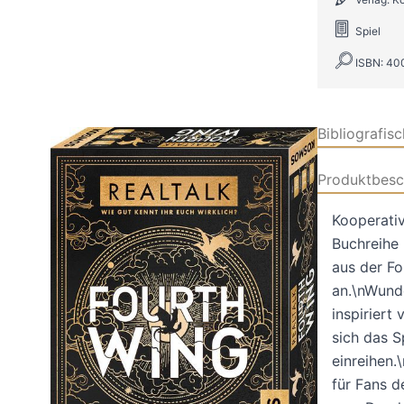
Spiel
ISBN: 40
Bibliografis
Produktbesc
Kooperati
Buchreihe
aus der F
an.\nWunde
inspiriert
sich das S
einreihen.
für Fans d