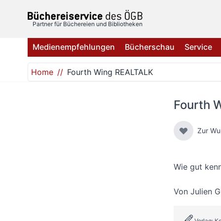
Direkt zum Inhalt
Partner für Büchereien und Bibliotheken
Medienempfehlungen
Bücherschau
Service
Home
Fourth Wing REALTALK
Fourth 
Zur Wu
Wie gut kenn
Von
Julien 
Verlag: 