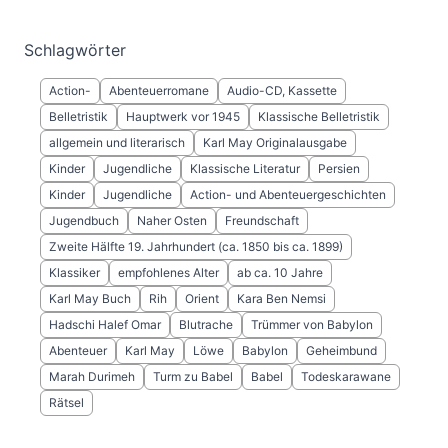
Schlagwörter
Action-
Abenteuerromane
Audio-CD, Kassette
Belletristik
Hauptwerk vor 1945
Klassische Belletristik
allgemein und literarisch
Karl May Originalausgabe
Kinder
Jugendliche
Klassische Literatur
Persien
Kinder
Jugendliche
Action- und Abenteuergeschichten
Jugendbuch
Naher Osten
Freundschaft
Zweite Hälfte 19. Jahrhundert (ca. 1850 bis ca. 1899)
Klassiker
empfohlenes Alter
ab ca. 10 Jahre
Karl May Buch
Rih
Orient
Kara Ben Nemsi
Hadschi Halef Omar
Blutrache
Trümmer von Babylon
Abenteuer
Karl May
Löwe
Babylon
Geheimbund
Marah Durimeh
Turm zu Babel
Babel
Todeskarawane
Rätsel