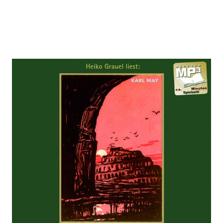
Bei den Trümmern von Babylon
Zur Wunschliste hinzufügen
Roman mp3-Hörbuch, Band 27 der Gesammelten
Werke Gelesen von Heiko Grauel
Von
Karl May
Verlag: Karl-May-Verlag
01.06.2026