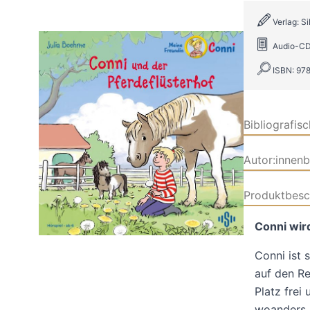
Verlag: Si
Audio-C
ISBN: 97
Bibliografis
Autor:innen
Produktbesc
Conni wird
Conni ist 
auf den Re
Platz frei
woanders h