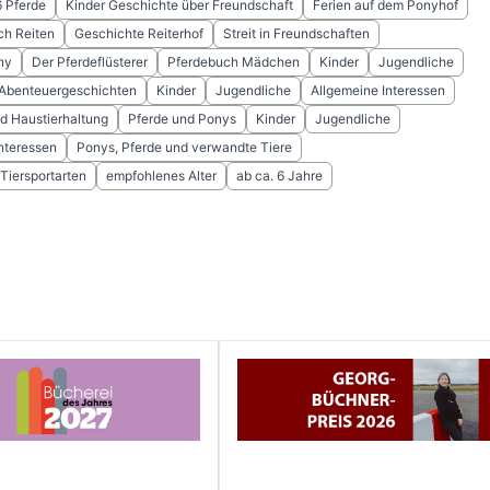
6 Pferde
Kinder Geschichte über Freundschaft
Ferien auf dem Ponyhof
ch Reiten
Geschichte Reiterhof
Streit in Freundschaften
ny
Der Pferdeflüsterer
Pferdebuch Mädchen
Kinder
Jugendliche
 Abenteuergeschichten
Kinder
Jugendliche
Allgemeine Interessen
d Haustierhaltung
Pferde und Ponys
Kinder
Jugendliche
nteressen
Ponys, Pferde und verwandte Tiere
 Tiersportarten
empfohlenes Alter
ab ca. 6 Jahre