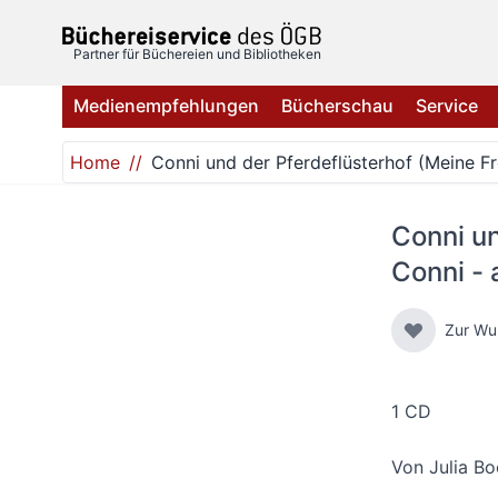
Direkt zum Inhalt
Partner für Büchereien und Bibliotheken
Medienempfehlungen
Bücherschau
Service
Home
Conni und der Pferdeflüsterhof (Meine Fr
Conni un
Conni - 
Zur Wu
1 CD
Von
Julia B