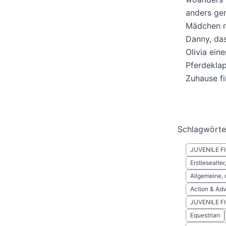
anders ger
Mädchen n
Danny, das
Olivia ein
Pferdekla
Zuhause f
Schlagwörte
JUVENILE F
Erstlesealter
Allgemeine, 
Action & Ad
JUVENILE F
Equestrian