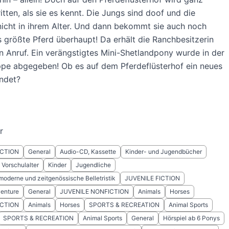
itten, als sie es kennt. Die Jungs sind doof und die
icht in ihrem Alter. Und dann bekommt sie auch noch
 größte Pferd überhaupt! Da erhält die Ranchbesitzerin
en Anruf. Ein verängstigtes Mini-Shetlandpony wurde in der
ppe abgegeben! Ob es auf dem Pferdeflüsterhof ein neues
indet?
r
ICTION
General
Audio-CD, Kassette
Kinder- und Jugendbücher
, Vorschulalter
Kinder
Jugendliche
moderne und zeitgenössische Belletristik
JUVENILE FICTION
venture
General
JUVENILE NONFICTION
Animals
Horses
ICTION
Animals
Horses
SPORTS & RECREATION
Animal Sports
SPORTS & RECREATION
Animal Sports
General
Hörspiel ab 6 Ponys