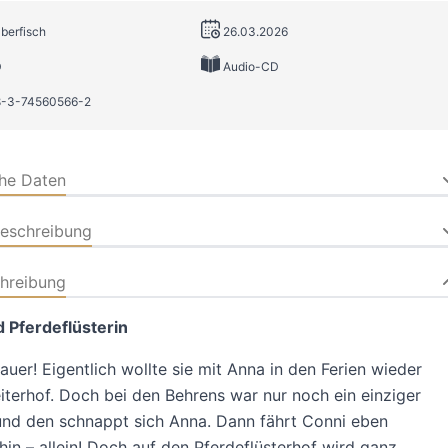
lberfisch
26.03.2026
D
Audio-CD
8-3-74560566-2
che Daten
beschreibung
hreibung
 Pferdeflüsterin
sauer! Eigentlich wollte sie mit Anna in den Ferien wieder
iterhof. Doch bei den Behrens war nur noch ein einziger
 und den schnappt sich Anna. Dann fährt Conni eben
in – allein! Doch auf den Pferdeflüsterhof wird ganz