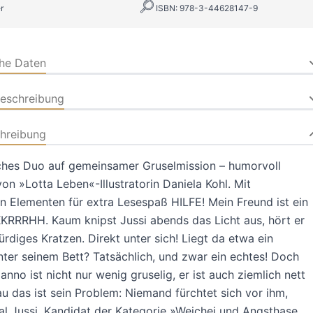
r
ISBN: 978-3-44628147-9
che Daten
beschreibung
hreibung
iches Duo auf gemeinsamer Gruselmission – humorvoll
von »Lotta Leben«-Illustratorin Daniela Kohl. Mit
en Elementen für extra Lesespaß HILFE! Mein Freund ist ein
KRRRHH. Kaum knipst Jussi abends das Licht aus, hört er
rdiges Kratzen. Direkt unter sich! Liegt da etwa ein
ter seinem Bett? Tatsächlich, und zwar ein echtes! Doch
nno ist nicht nur wenig gruselig, er ist auch ziemlich nett
u das ist sein Problem: Niemand fürchtet sich vor ihm,
al Jussi, Kandidat der Kategorie »Weichei und Angsthase