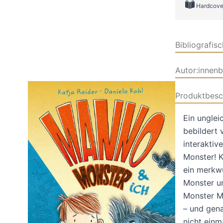
Hardcove
Bibliografis
Autor:innen
Produktbesc
Ein ungle
bebildert 
interaktiv
Monster! K
ein merkwü
Monster un
Monster Ma
– und gena
nicht einm