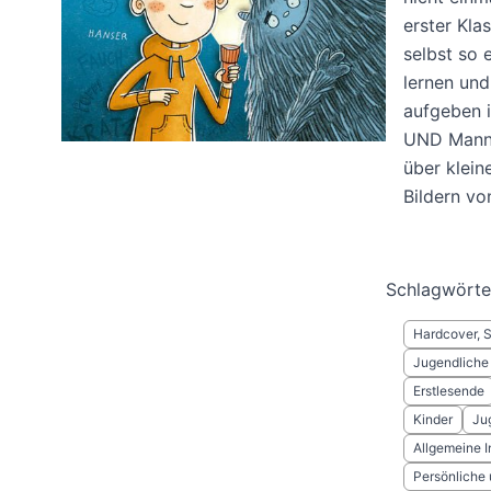
erster Kla
selbst so 
lernen und
aufgeben i
UND Manno 
über klein
Bildern vo
Schlagwörte
Hardcover, 
Jugendliche
Erstlesende
Kinder
Ju
Allgemeine I
Persönliche