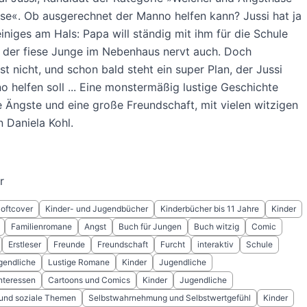
sse«. Ob ausgerechnet der Manno helfen kann? Jussi hat ja
einiges am Hals: Papa will ständig mit ihm für die Schule
 der fiese Junge im Nebenhaus nervt auch. Doch
st nicht, und schon bald steht ein super Plan, der Jussi
helfen soll ... Eine monstermäßig lustige Geschichte
e Ängste und eine große Freundschaft, mit vielen witzigen
n Daniela Kohl.
r
Softcover
Kinder- und Jugendbücher
Kinderbücher bis 11 Jahre
Kinder
Familienromane
Angst
Buch für Jungen
Buch witzig
Comic
Erstleser
Freunde
Freundschaft
Furcht
interaktiv
Schule
gendliche
Lustige Romane
Kinder
Jugendliche
nteressen
Cartoons und Comics
Kinder
Jugendliche
 und soziale Themen
Selbstwahrnehmung und Selbstwertgefühl
Kinder