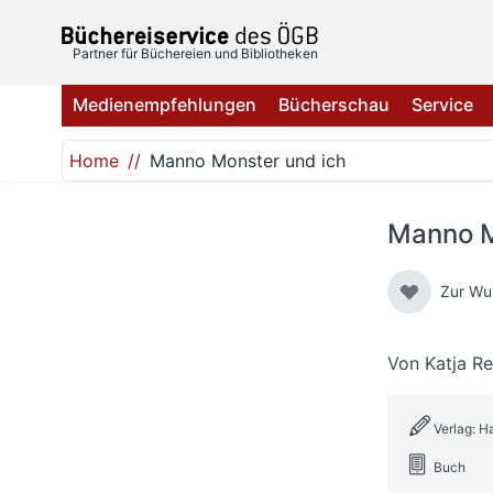
Direkt zum Inhalt
Partner für Büchereien und Bibliotheken
Medienempfehlungen
Bücherschau
Service
Home
Manno Monster und ich
Manno M
Zur Wu
Von
Katja Re
Verlag: H
Buch