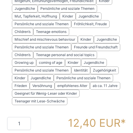
Mitgefühl, Einfühlungsvermögen, Freundlichkeit
Kinder
Jugendliche
Persönliche und soziale Themen
Mut, Tapferkeit, Hoffnung
Kinder
Jugendliche
Persönliche und soziale Themen
Fröhlichkeit, Freude
Children’s
Teenage emotions
Mischief and mischievous behaviour
Kinder
Jugendliche
Persönliche und soziale Themen
Freunde und Freundschaft
Children’s
Teenage personal and social topics
Growing up
coming of age
Kinder
Jugendliche
Persönliche und soziale Themen
Identität
Zugehörigkeit
Kinder
Jugendliche
Persönliche und soziale Themen
Frieden
Versöhnung
empfohlenes Alter
ab ca. 11 Jahre
Geeignet für Wenig-Leser oder Kinder
Teenager mit Lese-Schwäche
12,40 EUR
Menge