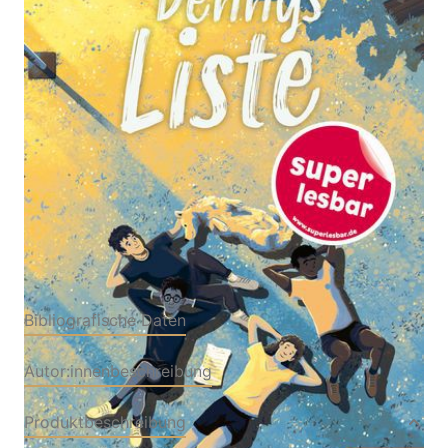
Von
Keith Gray
Verlag: Beltz
26.02.2026
Verlagsgruppe GmbH & Co.
KG|Gulliver von Beltz &
Gelberg|Barrington Stoke
Buch
144 Seiten
Hardcover
ISBN: 978-3-
40782477-6
Bibliografische Daten
Autor:innenbeschreibung
Produktbeschreibung