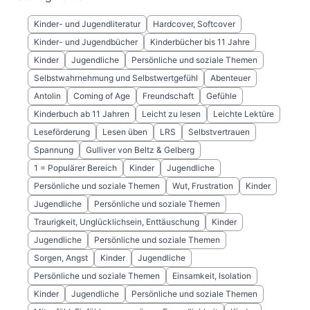
Kinder- und Jugendliteratur
Hardcover, Softcover
Kinder- und Jugendbücher
Kinderbücher bis 11 Jahre
Kinder
Jugendliche
Persönliche und soziale Themen
Selbstwahrnehmung und Selbstwertgefühl
Abenteuer
Antolin
Coming of Age
Freundschaft
Gefühle
Kinderbuch ab 11 Jahren
Leicht zu lesen
Leichte Lektüre
Leseförderung
Lesen üben
LRS
Selbstvertrauen
Spannung
Gulliver von Beltz & Gelberg
1 = Populärer Bereich
Kinder
Jugendliche
Persönliche und soziale Themen
Wut, Frustration
Kinder
Jugendliche
Persönliche und soziale Themen
Traurigkeit, Unglücklichsein, Enttäuschung
Kinder
Jugendliche
Persönliche und soziale Themen
Sorgen, Angst
Kinder
Jugendliche
Persönliche und soziale Themen
Einsamkeit, Isolation
Kinder
Jugendliche
Persönliche und soziale Themen