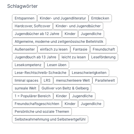
Schlagwörter
Entspannen
Kinder- und Jugendliteratur
Entdecken
Hardcover, Softcover
Kinder- und Jugendbücher
Jugendbücher ab 12 Jahre
Kinder
Jugendliche
Allgemeine, moderne und zeitgenössische Belletristik
Außenseiter
einfach zu lesen
Fantasie
Freundschaft
Jugendbuch ab 13 Jahre
leicht zu lesen
Leseförderung
Lesekompetenz
Lesen üben
Lese-Rechtschreib-Schwäche
Leseschwierigkeiten
liminal spaces
LRS
menschenleere Welt
Parallelwelt
surreale Welt
Gulliver von Beltz & Gelberg
1 = Populärer Bereich
Kinder
Jugendliche
Freundschaftsgeschichten
Kinder
Jugendliche
Persönliche und soziale Themen
Selbstwahrnehmung und Selbstwertgefühl