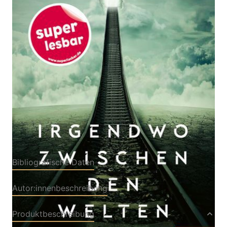
Von
Franziska Gehm
Verlag: Beltz
26.02.2026
Verlagsgruppe GmbH & Co.
KG|Gulliver von Beltz &
Gelberg
Buch
104 Seiten
Hardcover
ISBN: 978-3-
40782478-3
Bibliografische Daten
Autor:innenbeschreibung
Produktbeschreibung