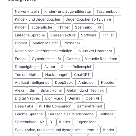
Nervenkitzeln
Kinder- und Jugendliteratur
Taschenbuch
Kinder- und Jugendbücher
Jugendbücher ab 12 Jahre
Kinder
Jugendliche
Thriller
Spannung
KI
Einfache Sprache
Klassenlektüre
Software
Thriller
Prompt
Marion Meister
Poznanski
Kostenlose Unterrichtsmaterialien
Inklusiver Unterricht
Erebos
Cyberkriminalität
Gaming
Virtuelle Realitäten
Doppelgänger
Avatar
Online Rollenspiel
Tod der Mutter
Hackerangriff
ChatGPT
Artificial Intelligence
DeepSeek
Androiden
Roboter
Alexa
Siri
Smart Home
Gefahr durch Technik
Digital Natives
Elon Musk
Gemini
Open AI
Deep Fake
KI-Film Companion
Barrierefreiheit
Leichte Sprache
Deutsch als Fremdsprache
Teilhabe
Sprachniveau A2
B1
Kinder
Jugendliche
Spekulative, utopische und dystopische Literatur
Kinder