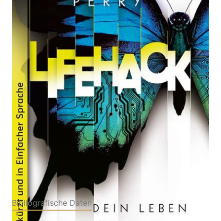
Ausgabe in Einfacher Sprache: Thriller über einen
Kampf zwischen einer KI und einer Schülerin und
dem Platz in ihrem Leben. Roman über Künstliche
Intelligenz ab 14 Jahren
Von
June Perry
Verlag: Arena
15.09.2025
Buch
224 Seiten
Softcover
ISBN: 978-3-40151296-
9
Bibliografische Daten