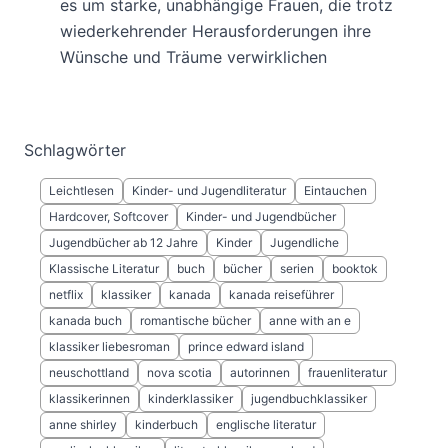
es um starke, unabhängige Frauen, die trotz
wiederkehrender Herausforderungen ihre
Wünsche und Träume verwirklichen
Schlagwörter
Leichtlesen
Kinder- und Jugendliteratur
Eintauchen
Hardcover, Softcover
Kinder- und Jugendbücher
Jugendbücher ab 12 Jahre
Kinder
Jugendliche
Klassische Literatur
buch
bücher
serien
booktok
netflix
klassiker
kanada
kanada reiseführer
kanada buch
romantische bücher
anne with an e
klassiker liebesroman
prince edward island
neuschottland
nova scotia
autorinnen
frauenliteratur
klassikerinnen
kinderklassiker
jugendbuchklassiker
anne shirley
kinderbuch
englische literatur