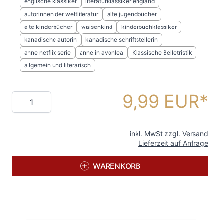
englische klassiker
literaturklassiker england
autorinnen der weltliteratur
alte jugendbücher
alte kinderbücher
waisenkind
kinderbuchklassiker
kanadische autorin
kanadische schriftstellerin
anne netflix serie
anne in avonlea
Klassische Belletristik
allgemein und literarisch
9,99 EUR
Menge
inkl. MwSt zzgl.
Versand
Lieferzeit auf Anfrage
WARENKORB