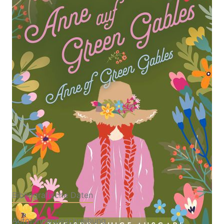
Zur Wunschliste hinzufügen
Deutsch Englisch Zweisprachige Lektüre / Parallel
gesetzter Text - Übersetzt von Jan Strümpel
Von
Lucy Maud Montgomery
Verlag: Anaconda Verlag
17.12.2025
Buch
768 Seiten
Softcover
ISBN: 978-3-
73061570-6
Bibliografische Daten
Autor:innenbeschreibung