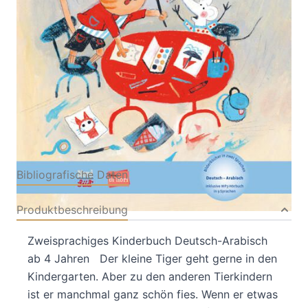
Von
Carol Roth
Verlag: Hueber Verlag
17.08.2023
Buch
28 Seiten
Hardcover
ISBN: 978-3-19549602-
5
Bibliografische Daten
Produktbeschreibung
Zweisprachiges Kinderbuch Deutsch-Arabisch
ab 4 Jahren Der kleine Tiger geht gerne in den
Kindergarten. Aber zu den anderen Tierkindern
ist er manchmal ganz schön fies. Wenn er etwas