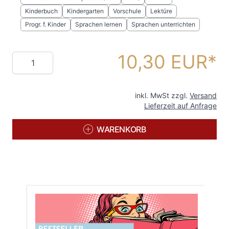
Kinderbuch
Kindergarten
Vorschule
Lektüre
Progr. f. Kinder
Sprachen lernen
Sprachen unterrichten
10,30 EUR
Menge
inkl. MwSt zzgl.
Versand
Lieferzeit auf Anfrage
WARENKORB