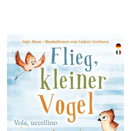
Flieg, kleiner Vogel. - Vola,
uccellino.
Zur Wunschliste hinzufügen
Spielerisch Italienisch lernen. Kinderbuch ab 3
Jahren mit einer Tiergeschichte auf Deutsch und
Italienisch. Geeignet für Kita, Grundschule und zu
Hause!
Von
Ingo Blum