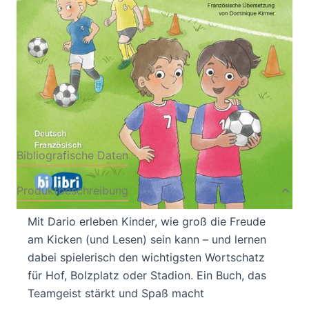
Von
Susanne Böse
Verlag: bilibri
11.02.2026
Buch
16 Seiten
Heft
ISBN: 978-3-69505521-
0
Bibliografische Daten
Produktbeschreibung
Mit Dario erleben Kinder, wie groß die Freude
am Kicken (und Lesen) sein kann – und lernen
dabei spielerisch den wichtigsten Wortschatz
für Hof, Bolzplatz oder Stadion. Ein Buch, das
Teamgeist stärkt und Spaß macht