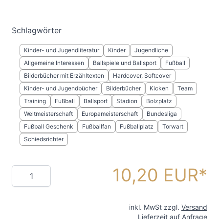
Schlagwörter
Kinder- und Jugendliteratur
Kinder
Jugendliche
Allgemeine Interessen
Ballspiele und Ballsport
Fußball
Bilderbücher mit Erzähltexten
Hardcover, Softcover
Kinder- und Jugendbücher
Bilderbücher
Kicken
Team
Training
Fußball
Ballsport
Stadion
Bolzplatz
Weltmeisterschaft
Europameisterschaft
Bundesliga
Fußball Geschenk
Fußballfan
Fußballplatz
Torwart
Schiedsrichter
10,20 EUR
Menge
inkl. MwSt zzgl.
Versand
Lieferzeit auf Anfrage