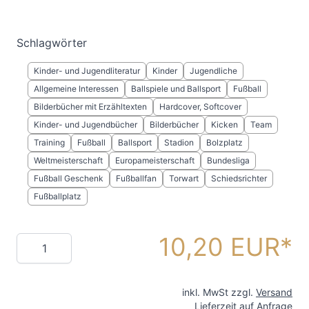
Schlagwörter
Kinder- und Jugendliteratur
Kinder
Jugendliche
Allgemeine Interessen
Ballspiele und Ballsport
Fußball
Bilderbücher mit Erzähltexten
Hardcover, Softcover
Kinder- und Jugendbücher
Bilderbücher
Kicken
Team
Training
Fußball
Ballsport
Stadion
Bolzplatz
Weltmeisterschaft
Europameisterschaft
Bundesliga
Fußball Geschenk
Fußballfan
Torwart
Schiedsrichter
Fußballplatz
10,20 EUR
Menge
inkl. MwSt zzgl.
Versand
Lieferzeit auf Anfrage