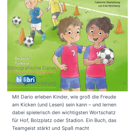
Von
Susanne Böse
Verlag: bilibri
11.02.2026
Buch
16 Seiten
Heft
ISBN: 978-3-69505527-
2
Bibliografische Daten
Produktbeschreibung
Mit Dario erleben Kinder, wie groß die Freude
am Kicken (und Lesen) sein kann – und lernen
dabei spielerisch den wichtigsten Wortschatz
für Hof, Bolzplatz oder Stadion. Ein Buch, das
Teamgeist stärkt und Spaß macht