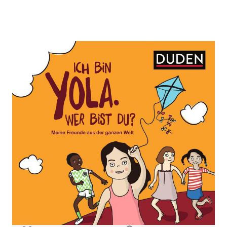
Ich bin Yola. Wer bist du?
Zur Wunschliste hinzufügen
Meine Freunde aus der ganzen Welt
Von
Janine Eck
Verlag:
21.01.2019
Bibliographisches
Institut|Duden
Buch
32 Seiten