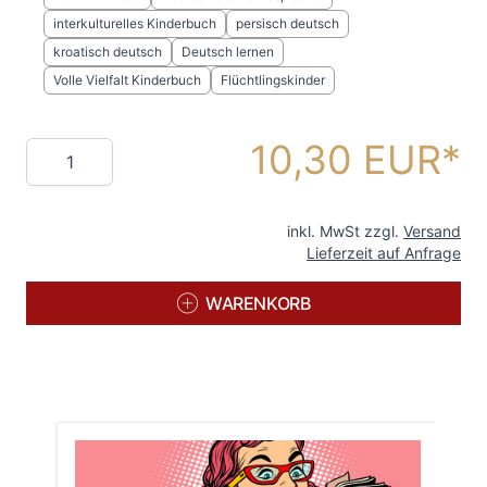
interkulturelles Kinderbuch
persisch deutsch
kroatisch deutsch
Deutsch lernen
Volle Vielfalt Kinderbuch
Flüchtlingskinder
10,30 EUR
Menge
inkl. MwSt zzgl.
Versand
Lieferzeit auf Anfrage
WARENKORB