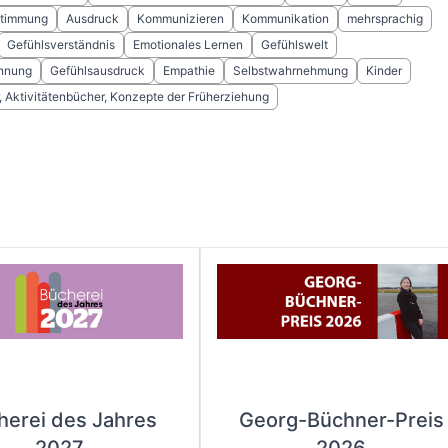
timmung
Ausdruck
Kommunizieren
Kommunikation
mehrsprachig
Gefühlsverständnis
Emotionales Lernen
Gefühlswelt
nnung
Gefühlsausdruck
Empathie
Selbstwahrnehmung
Kinder
, Aktivitätenbücher, Konzepte der Früherziehung
herei des Jahres
Georg-Büchner-Preis