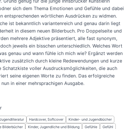
 Grund genug für die junge Innsbrucker Künstlerin
odner sich dem Thema Emotionen und Gefühle und dabei
den entsprechenden wörtlichen Ausdrücken zu widmen.
he ist bekanntlich variantenreich und genau darin liegt
erheit in diesem neuen Bilderbuch. Pro Doppelseite und
den mehrere Adjektive präsentiert, alle fast synonym,
doch jeweils ein bisschen unterschiedlich. Welches Wort
was genau und wann fühle ich mich wie? Ergänzt werden
ktive zusätzlich durch kleine Redewendungen und kurze
e Schatzkiste voller Ausdrucksmöglichkeiten, die auch
riert seine eigenen Worte zu finden. Das erfolgreiche
 nun in einer mehrsprachigen Ausgabe.
r
Jugendliteratur
Hardcover, Softcover
Kinder- und Jugendbücher
e Bilderbücher
Kinder, Jugendliche und Bildung
Gefühle
Gefühl