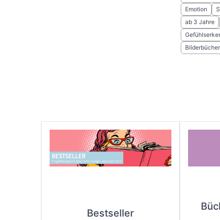
Emotion
S
ab 3 Jahre
Gefühlserke
Bilderbücher
Büc
Bestseller