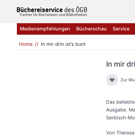
Direkt zum Inhalt
Partner für Büchereien und Bibliotheken
Medienempfehlungen
Bücherschau
Service
Home
In mir drin ist’s bunt
In mir dr
Zur Wu
Das beliebte
Ausgabe. Me
Serbisch-Mon
Von
Theresa