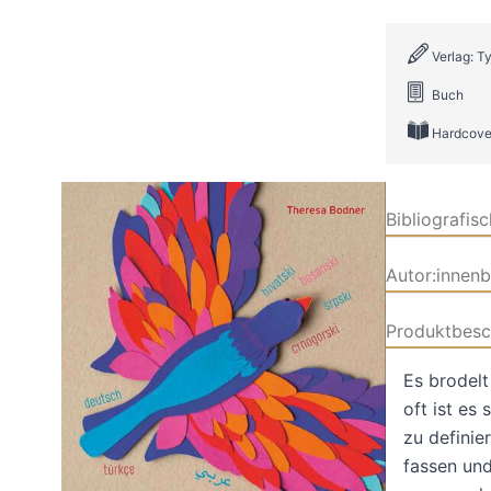
Verlag: Ty
Buch
Hardcove
Bibliografis
Autor:innen
Produktbesc
Es brodelt
oft ist es
zu definie
fassen und