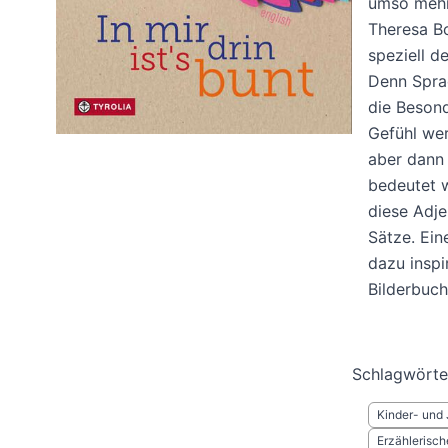
umso mehr.
Theresa B
speziell 
Denn Sprac
die Besond
Gefühl wer
aber dann 
bedeutet 
diese Adje
Sätze. Ein
dazu inspi
Bilderbuch
Schlagwörte
Kinder- und 
Erzählerisch