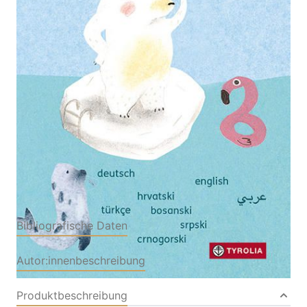
Mehrsprachige Ausgabe auf Deutsch, Englisch,
Türkisch, Kroatisch-Bosnisch-Serbisch-
Montenegrinisch und Arabisch
Von
Heinz Janisch
Verlag: Tyrolia
01.01.2022
Buch
26 Seiten
Hardcover
ISBN: 978-3-
70224051-6
Bibliografische Daten
Autor:innenbeschreibung
Produktbeschreibung