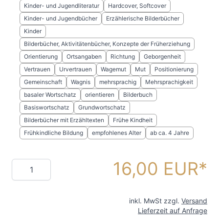
Kinder- und Jugendliteratur
Hardcover, Softcover
Kinder- und Jugendbücher
Erzählerische Bilderbücher
Kinder
Bilderbücher, Aktivitätenbücher, Konzepte der Früherziehung
Orientierung
Ortsangaben
Richtung
Geborgenheit
Vertrauen
Urvertrauen
Wagemut
Mut
Positionierung
Gemeinschaft
Wagnis
mehrsprachig
Mehrsprachigkeit
basaler Wortschatz
orientieren
Bilderbuch
Basiswortschatz
Grundwortschatz
Bilderbücher mit Erzähltexten
Frühe Kindheit
Frühkindliche Bildung
empfohlenes Alter
ab ca. 4 Jahre
16,00 EUR
Menge
inkl. MwSt zzgl.
Versand
Lieferzeit auf Anfrage