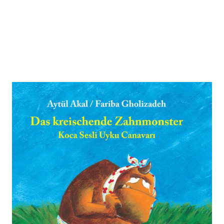
Das kreischende Zahnmonster
(Türkisch-Deutsch)
Zur Wunschliste hinzufügen
Von
Aytül Akal
Verlag: Edition
23.07.2024
Orient|Ucanbalik