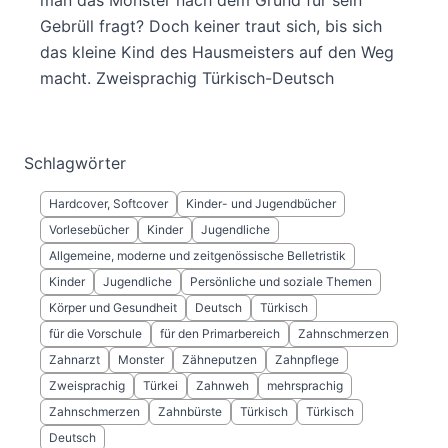
man das Monster nach dem Grund für sein
Gebrüll fragt? Doch keiner traut sich, bis sich
das kleine Kind des Hausmeisters auf den Weg
macht. Zweisprachig Türkisch-Deutsch
Schlagwörter
Hardcover, Softcover
Kinder- und Jugendbücher
Vorlesebücher
Kinder
Jugendliche
Allgemeine, moderne und zeitgenössische Belletristik
Kinder
Jugendliche
Persönliche und soziale Themen
Körper und Gesundheit
Deutsch
Türkisch
für die Vorschule
für den Primarbereich
Zahnschmerzen
Zahnarzt
Monster
Zähneputzen
Zahnpflege
Zweisprachig
Türkei
Zahnweh
mehrsprachig
Zahnschmerzen
Zahnbürste
Türkisch
Türkisch
Deutsch