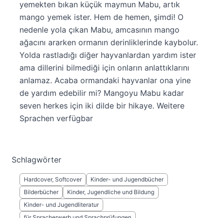
yemekten bıkan küçük maymun Mabu, artık
mango yemek ister. Hem de hemen, şimdi! O
nedenle yola çıkan Mabu, amcasının mango
ağacını ararken ormanın derinliklerinde kaybolur.
Yolda rastladığı diğer hayvanlardan yardım ister
ama dillerini bilmediği için onların anlattıklarını
anlamaz. Acaba ormandaki hayvanlar ona yine
de yardım edebilir mi? Mangoyu Mabu kadar
seven herkes için iki dilde bir hikaye. Weitere
Sprachen verfügbar
Schlagwörter
Hardcover, Softcover
Kinder- und Jugendbücher
Bilderbücher
Kinder, Jugendliche und Bildung
Kinder- und Jugendliteratur
für Spracherwerb und Sprachprüfungen