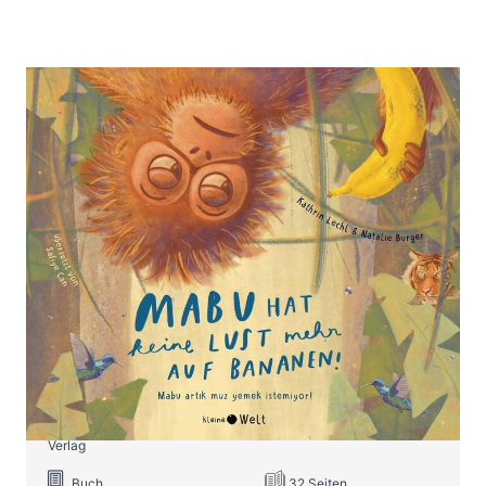
Mabu hat keine Lust mehr auf
Bananen!
Zur Wunschliste hinzufügen
Zweisprachiges Kinderbuch auf Deutsch-Türkisch ab
3 Jahren
Von
Kathrin Lechl
Verlag: Kleine Welt
27.03.2024
Verlag
Buch
32 Seiten