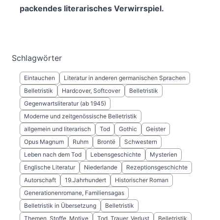
packendes literarisches Verwirrspiel.
Schlagwörter
Eintauchen
Literatur in anderen germanischen Sprachen
Belletristik
Hardcover, Softcover
Belletristik
Gegenwartsliteratur (ab 1945)
Moderne und zeitgenössische Belletristik
allgemein und literarisch
Tod
Gothic
Geister
Opus Magnum
Ruhm
Brontë
Schwestern
Leben nach dem Tod
Lebensgeschichte
Mysterien
Englische Literatur
Niederlande
Rezeptionsgeschichte
Autorschaft
19.Jahrhundert
Historischer Roman
Generationenromane, Familiensagas
Belletristik in Übersetzung
Belletristik
Themen, Stoffe, Motive
Tod, Trauer, Verlust
Belletristik