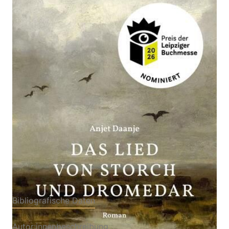
Zur Wunschliste hinzufügen
Roman
Von
Anjet Daanje
Verlag: Friedenauer
18.03.2026
Presse
Buch
976 Seiten
Hardcover
ISBN: 978-3-75180641-
1
Bibliografische Daten
Autor:innenbeschreibung