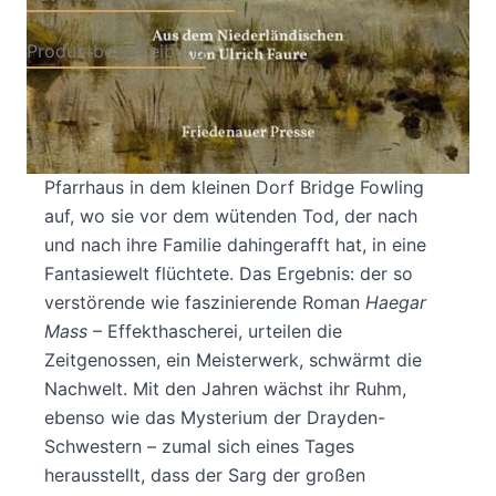
Produktbeschreibung
Eliza May Drayden ist bereits tot, als der Roman
1847 im englischen Yorkshire beginnt. Sie wuchs
mit ihren Schwestern in einem einsamen
Pfarrhaus in dem kleinen Dorf Bridge Fowling
auf, wo sie vor dem wütenden Tod, der nach
und nach ihre Familie dahingerafft hat, in eine
Fantasiewelt flüchtete. Das Ergebnis: der so
verstörende wie faszinierende Roman
Haegar
Mass
– Effekthascherei, urteilen die
Zeitgenossen, ein Meisterwerk, schwärmt die
Nachwelt. Mit den Jahren wächst ihr Ruhm,
ebenso wie das Mysterium der Drayden-
Schwestern – zumal sich eines Tages
herausstellt, dass der Sarg der großen