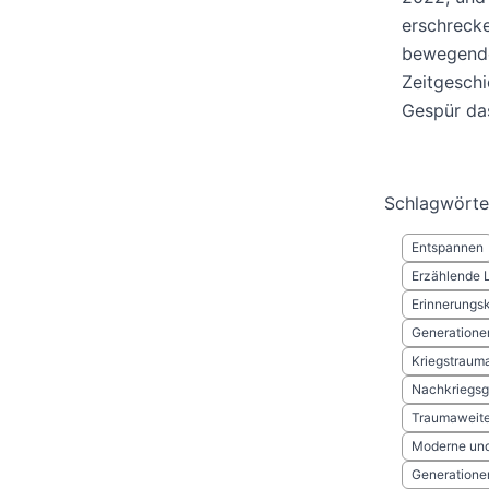
erschrecken
bewegende
Zeitgeschi
Gespür da
Schlagwörte
Entspannen
Erzählende L
Erinnerungsk
Generation
Kriegstraum
Nachkriegsg
Traumaweit
Moderne und 
Generatione