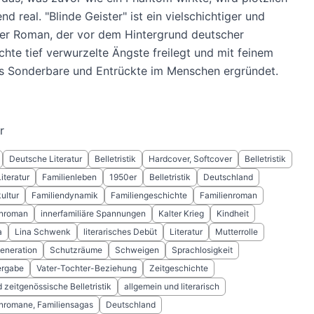
d real. "Blinde Geister" ist ein vielschichtiger und
r Roman, der vor dem Hintergrund deutscher
chte tief verwurzelte Ängste freilegt und mit feinem
s Sonderbare und Entrückte im Menschen ergründet.
r
Deutsche Literatur
Belletristik
Hardcover, Softcover
Belletristik
iteratur
Familienleben
1950er
Belletristik
Deutschland
ultur
Familiendynamik
Familiengeschichte
Familienroman
enroman
innerfamiliäre Spannungen
Kalter Krieg
Kindheit
a
Lina Schwenk
literarisches Debüt
Literatur
Mutterrolle
eneration
Schutzräume
Schweigen
Sprachlosigkeit
ergabe
Vater-Tochter-Beziehung
Zeitgeschichte
zeitgenössische Belletristik
allgemein und literarisch
nromane, Familiensagas
Deutschland