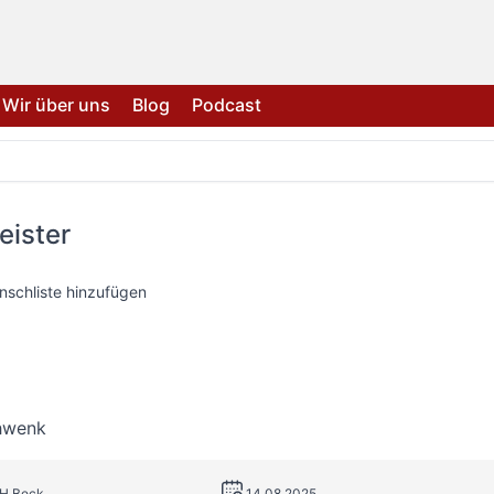
Wir über uns
Blog
Podcast
eister
nschliste hinzufügen
hwenk
.H.Beck
14.08.2025