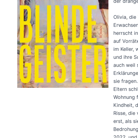
der dränge
Olivia, die
Erwachsene
herrscht i
auf Vorrät
im Keller, 
und ihre S
auch weil 
Erklärunge
sie fragen.
Eltern sch
Wohnung fe
Kindheit, 
Risse, die
erst, als 
Bedrohung
2022, und 