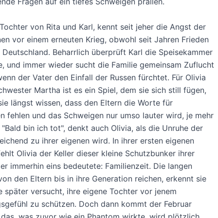
nde Fragen auf ein tiefes Schweigen prallen.
 Tochter von Rita und Karl, kennt seit jeher die Angst der
n vor einem erneuten Krieg, obwohl seit Jahren Frieden
n Deutschland. Beharrlich überprüft Karl die Speisekammer
e, und immer wieder sucht die Familie gemeinsam Zuflucht
wenn der Vater den Einfall der Russen fürchtet. Für Olivia
chwester Martha ist es ein Spiel, dem sie sich still fügen,
sie längst wissen, dass den Eltern die Worte für
n fehlen und das Schweigen nur umso lauter wird, je mehr
 "Bald bin ich tot", denkt auch Olivia, als die Unruhe der
leichend zu ihrer eigenen wird. In ihrer ersten eigenen
hlt Olivia der Keller dieser kleine Schutzbunker ihrer
der immerhin eins bedeutete: Familienzeit. Die langen
 von den Eltern bis in ihre Generation reichen, erkennt sie
sie später versucht, ihre eigene Tochter vor jenem
sgefühl zu schützen. Doch dann kommt der Februar
das, was zuvor wie ein Phantom wirkte, wird plötzlich