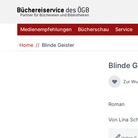
Direkt zum Inhalt
Partner für Büchereien und Bibliotheken
Medienempfehlungen
Bücherschau
Service
Home
Blinde Geister
Blinde G
Zur Wu
Roman
Von
Lina Sc
Verlag: C