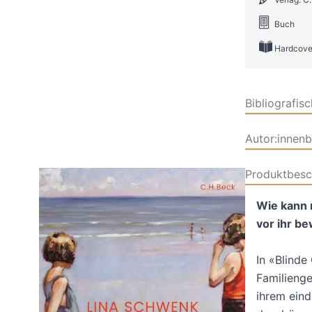
Buch
Hardcove
Bibliografis
Autor:innen
Produktbesc
Wie kann m
vor ihr b
In «Blinde
Familienge
ihrem eind