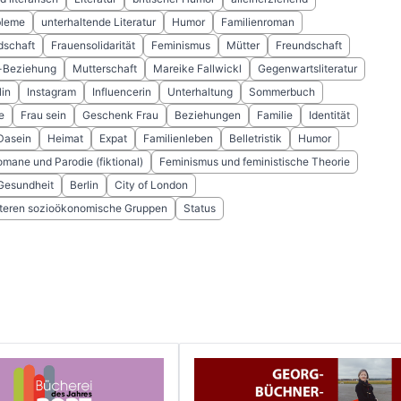
bleme
unterhaltende Literatur
Humor
Familienroman
dschaft
Frauensolidarität
Feminismus
Mütter
Freundschaft
-Beziehung
Mutterschaft
Mareike Fallwickl
Gegenwartsliteratur
lin
Instagram
Influencerin
Unterhaltung
Sommerbuch
e
Frau sein
Geschenk Frau
Beziehungen
Familie
Identität
Dasein
Heimat
Expat
Familienleben
Belletristik
Humor
omane und Parodie (fiktional)
Feminismus und feministische Theorie
 Gesundheit
Berlin
City of London
teren sozioökonomische Gruppen
Status