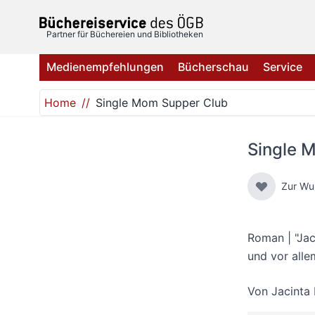
Direkt zum Inhalt
Partner für Büchereien und Bibliotheken
Medienempfehlungen
Bücherschau
Service
Home
Single Mom Supper Club
Single 
Zur Wu
Roman | "Jac
und vor alle
Von
Jacinta