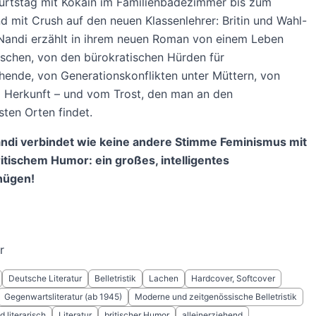
urtstag mit Kokain im Familienbadezimmer bis zum
d mit Crush auf den neuen Klassenlehrer: Britin und Wahl-
 Nandi erzählt in ihrem neuen Roman von einem Leben
schen, von den bürokratischen Hürden für
ehende, von Generationskonflikten unter Müttern, von
d Herkunft – und vom Trost, den man an den
ten Orten findet.
andi verbindet wie keine andere Stimme Feminismus mit
itischem Humor: ein großes, intelligentes
nügen!
r
Deutsche Literatur
Belletristik
Lachen
Hardcover, Softcover
Gegenwartsliteratur (ab 1945)
Moderne und zeitgenössische Belletristik
 literarisch
Literatur
britischer Humor
alleinerziehend