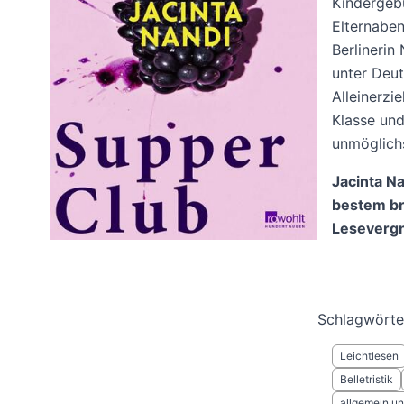
Kindergeb
Elternaben
Berlinerin
unter Deut
Alleinerzi
Klasse un
unmöglichs
Jacinta N
bestem br
Leseverg
Schlagwörte
Leichtlesen
Belletristik
allgemein und