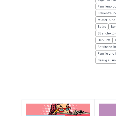
Familienpro
Frauenfreun
Mutter-Kind
Satire
Ber
Strandlektür
Herkunft
Satirische R
Familie und
Bezug zu un