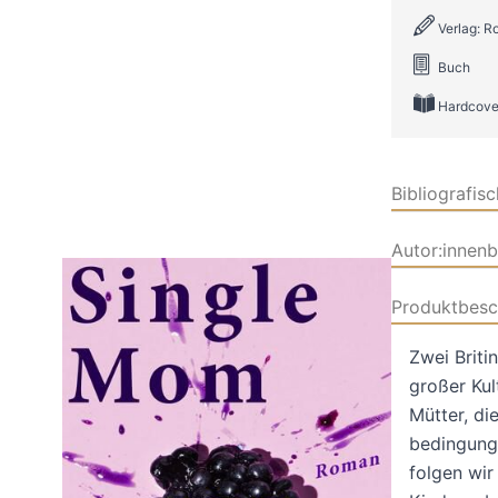
Verlag: R
Buch
Hardcove
Bibliografis
Autor:innen
Produktbesc
Zwei Briti
großer Kul
Mütter, di
bedingungs
folgen wir