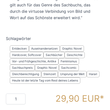
gilt auch für das Genre des Sachbuchs, das
durch die virtuose Verbindung von Bild und
Wort auf das Schönste erweitert wird.“
Schlagwörter
Entdecken
Auseinandersetzen
Graphic Novel
Hardcover, Softcover
Sachbücher
Geschichte
Vor- und Frühgeschichte, Antike
Feminismus
Sachbuchpreis
Graphic Novel
Sachcomic
Gleichberechtigung
Steinzeit
Ursprung der Welt
Harari
Heute ist der letzte Tag vom Rest deines Lebens
29,90 EUR
Menge