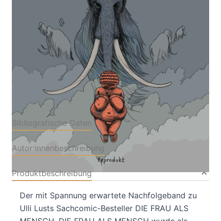
Von
Ulli Lust
Verlag: Reprodukt
23.02.2026
Buch
304 Seiten
Hardcover
ISBN: 978-3-
95640494-8
Bibliografische Daten
Autor:innenbeschreibung
Produktbeschreibung
Der mit Spannung erwartete Nachfolgeband zu
Ulli Lusts Sachcomic-Besteller DIE FRAU ALS
MENSCH. DIE FRAU ALS MENSCH wurde als