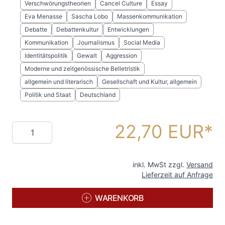
Verschwörungstheorien
Cancel Culture
Essay
Eva Menasse
Sascha Lobo
Massenkommunikation
Debatte
Debattenkultur
Entwicklungen
Kommunikation
Journalismus
Social Media
Identitätspolitik
Gewalt
Aggression
Moderne und zeitgenössische Belletristik
allgemein und literarisch
Gesellschaft und Kultur, allgemein
Politik und Staat
Deutschland
22,70 EUR
Menge
inkl. MwSt zzgl.
Versand
Lieferzeit auf Anfrage
WARENKORB