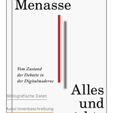
Zur Wunschliste hinzufügen
Vom Zustand der Debatte in der Digitalmoderne
Von
Eva Menasse
Verlag: Kiepenheuer &
02.11.2023
Witsch
Buch
192 Seiten
Hardcover
ISBN: 978-3-
46200059-7
Bibliografische Daten
Autor:innenbeschreibung