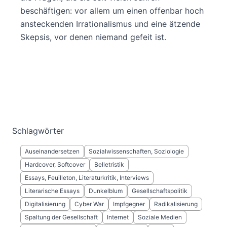
beschäftigen: vor allem um einen offenbar hoch
ansteckenden Irrationalismus und eine ätzende
Skepsis, vor denen niemand gefeit ist.
Schlagwörter
Auseinandersetzen
Sozialwissenschaften, Soziologie
Hardcover, Softcover
Belletristik
Essays, Feuilleton, Literaturkritik, Interviews
Literarische Essays
Dunkelblum
Gesellschaftspolitik
Digitalisierung
Cyber War
Impfgegner
Radikalisierung
Spaltung der Gesellschaft
Internet
Soziale Medien