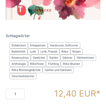
tiefgründig und zeitlos. Ein poetischer Schatz
für alle, die Rosen lieben und Sprache in ihrer
schönsten Form genießen möchten.
Schlagwörter
Entdecken
Entspannen
Hardcover, Softcover
Belletristik
Lyrik
Lyrik, Poesie
Rilke
Rosen
Rosenzyklus
Gedichte
Garten
Gärtner
Gärtnerinnen
Anthologie
RilkeTexte
Frühling
Rilke Blumen
Rilke Blumengedichte
Garten und Gärtnern
Geschenkbücher
12,40 EUR
Menge