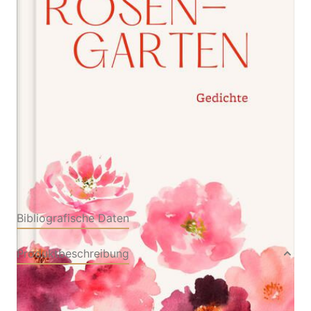
Gedichte
Verlag: Jan Thorbecke
09.02.2026
Verlag
Buch
64 Seiten
Hardcover
ISBN: 978-3-79952163-
5
Bibliografische Daten
Produktbeschreibung
Dieses bezaubernde Buch versammelt Rainer
Maria Rilkes schönste Rosengedichte – zart,