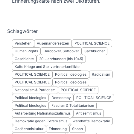
Erinnerungskälte nach zwei Diktaturen.
Schlagwörter
Verstehen
Auseinandersetzen
POLITICAL SCIENCE
Human Rights
Hardcover, Softcover
Sachbücher
Geschichte
20. Jahrhundert (bis 1945)
Kalte Kriege und Stellvertreterkonflikte
POLITICAL SCIENCE
Political Ideologies
Radicalism
POLITICAL SCIENCE
Political Ideologies
Nationalism & Patriotism
POLITICAL SCIENCE
Political Ideologies
Democracy
POLITICAL SCIENCE
Political Ideologies
Fascism & Totalitarianism
Aufarbeitung Nationalsozialismus
Antisemitismus
Demokratie gegen Extremismus
wehrhafte Demokratie
Gedächtniskultur
Erinnerung
Shoah