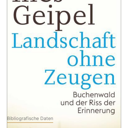
Zur Wunschliste hinzufügen
Buchenwald und der Riss der Erinnerung | Nominiert
für den Preis der Leipziger Buchmesse 2026
(Sachbuch)
Von
Ines Geipel
Verlag: S. FISCHER
11.03.2026
Buch
336 Seiten
Hardcover
ISBN: 978-3-
10397736-3
Bibliografische Daten