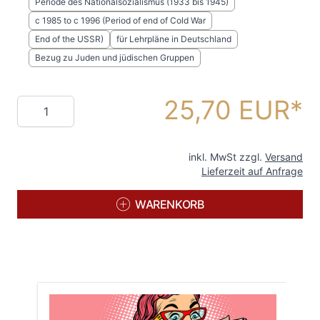
Periode des Nationalsozialismus (1933 bis 1945)
c 1985 to c 1996 (Period of end of Cold War
End of the USSR)
für Lehrpläne in Deutschland
Bezug zu Juden und jüdischen Gruppen
25,70 EUR
Menge
inkl. MwSt zzgl.
Versand
Lieferzeit auf Anfrage
WARENKORB