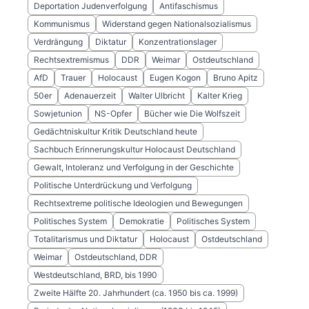
Deportation Judenverfolgung
Antifaschismus
Kommunismus
Widerstand gegen Nationalsozialismus
Verdrängung
Diktatur
Konzentrationslager
Rechtsextremismus
DDR
Weimar
Ostdeutschland
AfD
Trauer
Holocaust
Eugen Kogon
Bruno Apitz
50er
Adenauerzeit
Walter Ulbricht
Kalter Krieg
Sowjetunion
NS-Opfer
Bücher wie Die Wolfszeit
Gedächtniskultur Kritik Deutschland heute
Sachbuch Erinnerungskultur Holocaust Deutschland
Gewalt, Intoleranz und Verfolgung in der Geschichte
Politische Unterdrückung und Verfolgung
Rechtsextreme politische Ideologien und Bewegungen
Politisches System
Demokratie
Politisches System
Totalitarismus und Diktatur
Holocaust
Ostdeutschland
Weimar
Ostdeutschland, DDR
Westdeutschland, BRD, bis 1990
Zweite Hälfte 20. Jahrhundert (ca. 1950 bis ca. 1999)