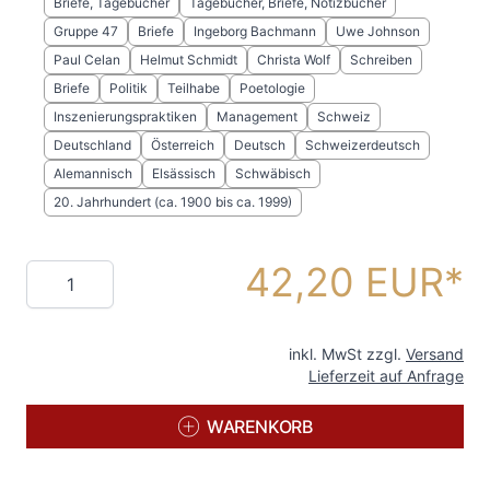
Briefe, Tagebücher
Tagebücher, Briefe, Notizbücher
Gruppe 47
Briefe
Ingeborg Bachmann
Uwe Johnson
Paul Celan
Helmut Schmidt
Christa Wolf
Schreiben
Briefe
Politik
Teilhabe
Poetologie
Inszenierungspraktiken
Management
Schweiz
Deutschland
Österreich
Deutsch
Schweizerdeutsch
Alemannisch
Elsässisch
Schwäbisch
20. Jahrhundert (ca. 1900 bis ca. 1999)
42,20 EUR
Menge
inkl. MwSt zzgl.
Versand
Lieferzeit auf Anfrage
WARENKORB