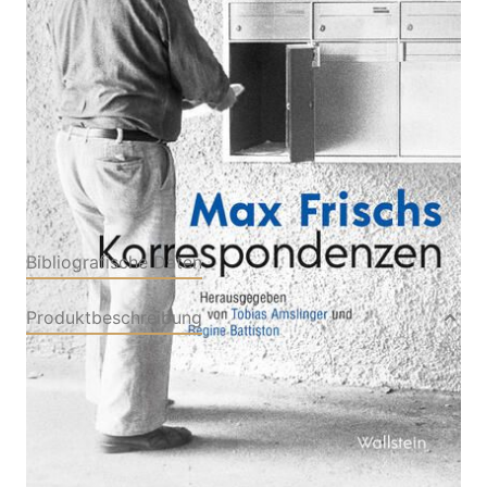
Von
Max Frisch
Verlag: Wallstein Verlag
10.04.2026
Buch
288 Seiten
Hardcover
ISBN: 978-3-
83536082-2
Bibliografische Daten
Produktbeschreibung
Für Max Frisch ist der Brief Medium des
Zwiegesprächs, literarische Form und Mittel zum
Dialog mit der Öffentlichkeit. Der Band widmet
sich der Vielfalt seines Briefwerks. Max Frischs
Briefwerk umfasst intime Korrespondenzen wie