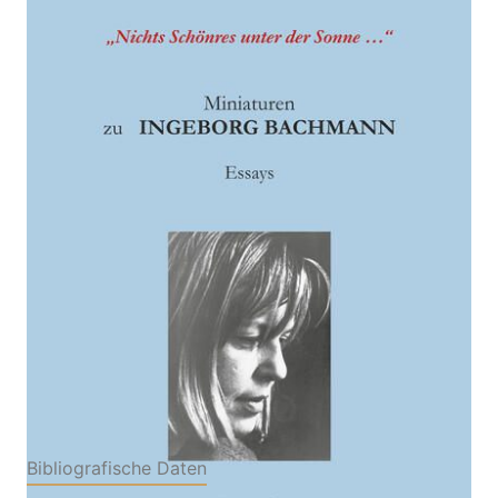
Bachmann
Zur Wunschliste hinzufügen
Essays
Von
Gabriele Nordmann
Verlag: Engelsdorfer
05.01.2026
Verlag
Buch
110 Seiten
Hardcover
ISBN: 978-3-69095081-
7
Bibliografische Daten