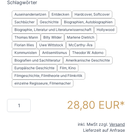
Schlagwörter
Auseinandersetzen
Entdecken
Hardcover, Softcover
Sachbücher
Geschichte
Biographien, Autobiographien
Biographie, Literatur und Literaturwissenschaft
Hollywood
Thomas Mann
Billy Wilder
Marlene Dietrich
Florian Illies
Uwe Wittstock
McCarthy-Ära
Kommunisten
Antisemitismus
Theodor W. Adorno
Biografien und Sachliteratur
Amerikanische Geschichte
Europäische Geschichte
Film, Kino
Filmgeschichte, Filmtheorie und Filmkritik
einzelne Regisseure, Filmemacher
28,80 EUR
Menge
inkl. MwSt zzgl.
Versand
Lieferzeit auf Anfrage