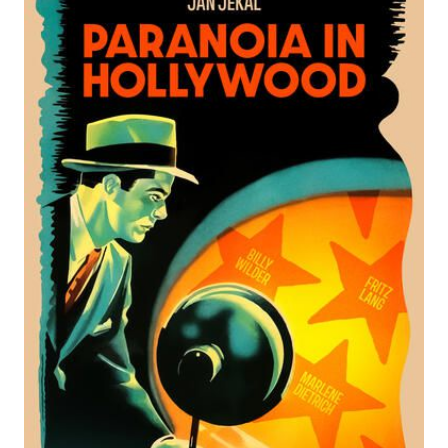
für den Preis der Leipziger
Buchmesse 2026
Zur Wunschliste hinzufügen
Wie die USA exilierte Künstler erst retteten und dann
verfolgten 1941–1953
Von
Jan Jekal
Verlag: Matthes & Seitz
26.02.2026
Berlin
Buch
400 Seiten
Hardcover
ISBN: 978-3-75182103-
2