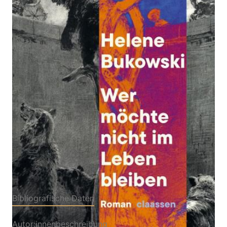
Zur Wunschliste hinzufügen
Roman | »Bukowskis Sprache hat eine geradezu
magische Schönheit« Deutschlandfunk
Von
Helene Bukowski
Verlag: Claassen
26.02.2026
Buch
384 Seiten
Hardcover
ISBN: 978-3-54610158-
5
Bibliografische Daten
Autor:innenbeschreibung