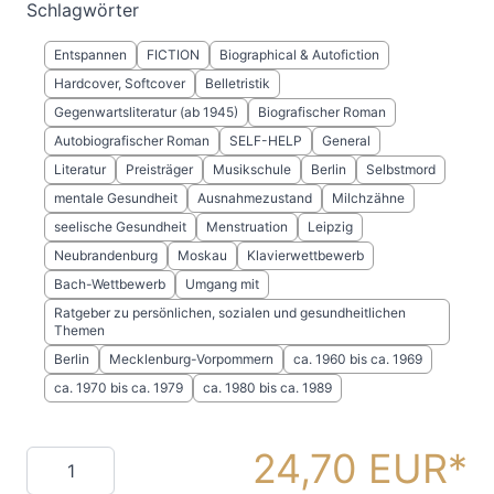
Schlagwörter
Entspannen
FICTION
Biographical & Autofiction
Hardcover, Softcover
Belletristik
Gegenwartsliteratur (ab 1945)
Biografischer Roman
Autobiografischer Roman
SELF-HELP
General
Literatur
Preisträger
Musikschule
Berlin
Selbstmord
mentale Gesundheit
Ausnahmezustand
Milchzähne
seelische Gesundheit
Menstruation
Leipzig
Neubrandenburg
Moskau
Klavierwettbewerb
Bach-Wettbewerb
Umgang mit
Ratgeber zu persönlichen, sozialen und gesundheitlichen
Themen
Berlin
Mecklenburg-Vorpommern
ca. 1960 bis ca. 1969
ca. 1970 bis ca. 1979
ca. 1980 bis ca. 1989
24,70 EUR
Menge