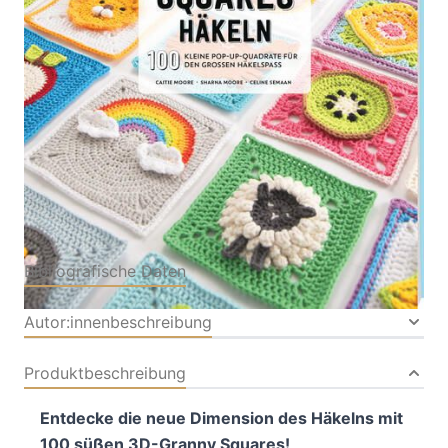
Von
Caitie Moore
,
Sharna Moore
,
Celine Semaan
Verlag: frechverlag
15.01.2026
GmbH
Buch
128 Seiten
Softcover
ISBN: 978-3-
73587207-4
Bibliografische Daten
Autor:innenbeschreibung
Produktbeschreibung
Entdecke die neue Dimension des Häkelns mit
100 süßen 3D-Granny Squares!