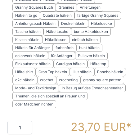
Granny Squares Buch
Grannies
Anleitungen
Häkeln to go
Quadrate häkeln
farbige Granny Squares
Anleitungsbuch Häkeln
Decke häkeln
Häkeldecke
Tasche häkeln
Häkeltasche
bunte Häkeldecken
Kissen häkeln
Häkelkissen
einfach häkeln
Häkeln für Anfänger
farbenfroh
bunt häkeln
colorwork häkeln
für Anfänger
Pullover häkeln
Einkaufsnetz häkeln
Cardigan häkeln
Häkeltop
Häkelshirt
Crop Top häkeln
Hut häkeln
Poncho häkeln
c2c häkeln
crochet
crocheting
granny square pattern
Mode- und Textildesign
In Bezug auf das Erwachsenenalter
Themen, die sich speziell an Frauen und
oder Mädchen richten
23,70 EUR
Menge