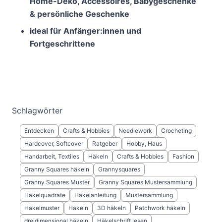
Home-Deko, Accessoires, Babygeschenke
& persönliche Geschenke
ideal für Anfänger:innen und
Fortgeschrittene
Schlagwörter
Entdecken
Crafts & Hobbies
Needlework
Crocheting
Hardcover, Softcover
Ratgeber
Hobby, Haus
Handarbeit, Textiles
Häkeln
Crafts & Hobbies
Fashion
Granny Squares häkeln
Grannysquares
Granny Squares Muster
Granny Squares Mustersammlung
Häkelquadrate
Häkelanleitung
Mustersammlung
Häkelmuster
Häkeln
3D häkeln
Patchwork häkeln
dreidimensional häkeln
Häkelschrift lesen