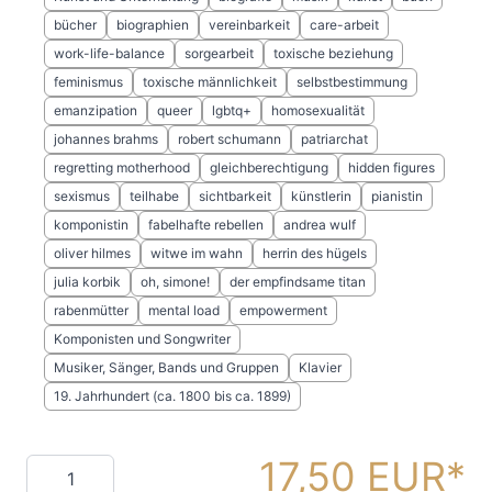
bücher
biographien
vereinbarkeit
care-arbeit
work-life-balance
sorgearbeit
toxische beziehung
feminismus
toxische männlichkeit
selbstbestimmung
emanzipation
queer
lgbtq+
homosexualität
johannes brahms
robert schumann
patriarchat
regretting motherhood
gleichberechtigung
hidden figures
sexismus
teilhabe
sichtbarkeit
künstlerin
pianistin
komponistin
fabelhafte rebellen
andrea wulf
oliver hilmes
witwe im wahn
herrin des hügels
julia korbik
oh, simone!
der empfindsame titan
rabenmütter
mental load
empowerment
Komponisten und Songwriter
Musiker, Sänger, Bands und Gruppen
Klavier
19. Jahrhundert (ca. 1800 bis ca. 1899)
17,50 EUR
Menge