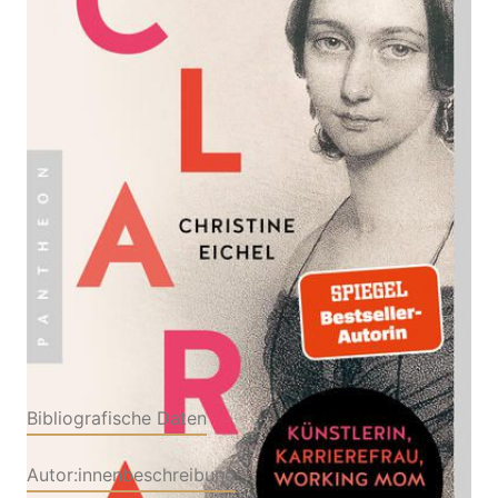
Zur Wunschliste hinzufügen
Künstlerin, Karrierefrau, Working Mom: Clara
Schumanns kämpferisches Leben
Von
Christine Eichel
Verlag: Pantheon
27.05.2026
Buch
432 Seiten
Softcover
ISBN: 978-3-
57055524-8
Bibliografische Daten
Autor:innenbeschreibung