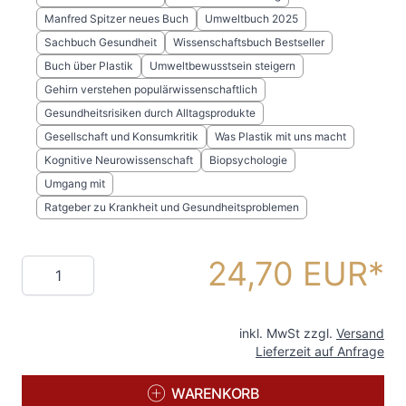
Manfred Spitzer neues Buch
Umweltbuch 2025
Sachbuch Gesundheit
Wissenschaftsbuch Bestseller
Buch über Plastik
Umweltbewusstsein steigern
Gehirn verstehen populärwissenschaftlich
Gesundheitsrisiken durch Alltagsprodukte
Gesellschaft und Konsumkritik
Was Plastik mit uns macht
Kognitive Neurowissenschaft
Biopsychologie
Umgang mit
Ratgeber zu Krankheit und Gesundheitsproblemen
24,70 EUR
Menge
inkl. MwSt zzgl.
Versand
Lieferzeit auf Anfrage
WARENKORB