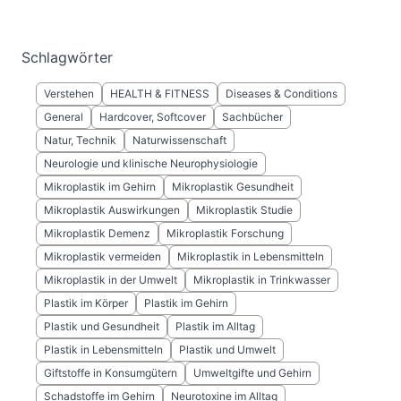
Schlagwörter
Verstehen
HEALTH & FITNESS
Diseases & Conditions
General
Hardcover, Softcover
Sachbücher
Natur, Technik
Naturwissenschaft
Neurologie und klinische Neurophysiologie
Mikroplastik im Gehirn
Mikroplastik Gesundheit
Mikroplastik Auswirkungen
Mikroplastik Studie
Mikroplastik Demenz
Mikroplastik Forschung
Mikroplastik vermeiden
Mikroplastik in Lebensmitteln
Mikroplastik in der Umwelt
Mikroplastik in Trinkwasser
Plastik im Körper
Plastik im Gehirn
Plastik und Gesundheit
Plastik im Alltag
Plastik in Lebensmitteln
Plastik und Umwelt
Giftstoffe in Konsumgütern
Umweltgifte und Gehirn
Schadstoffe im Gehirn
Neurotoxine im Alltag