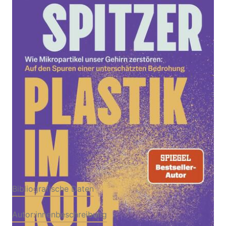
Wie Mikropartikel unser Gehirn zerstören: Auf den
Spuren einer unterschätzten Bedrohung | Bestseller-
Autor über Altern, Demenz und geistige Fitness
Von
Manfred Spitzer
Verlag: Droemer
04.05.2026
Buch
272 Seiten
Hardcover
ISBN: 978-3-42657180-
4
Bibliografische Daten
Autor:innenbeschreibung