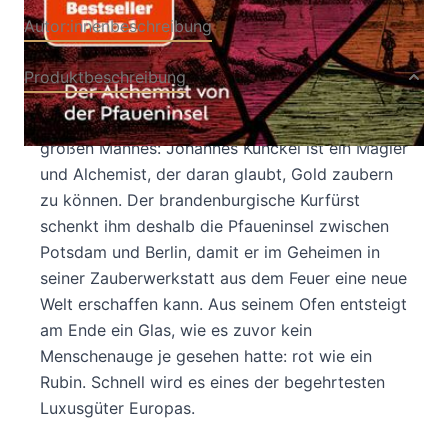
Autor:innenbeschreibung
Produktbeschreibung
Tauchen wir ein in die großen Träume eines
großen Mannes: Johannes Kunckel ist ein Magier
und Alchemist, der daran glaubt, Gold zaubern
zu können. Der brandenburgische Kurfürst
schenkt ihm deshalb die Pfaueninsel zwischen
Potsdam und Berlin, damit er im Geheimen in
seiner Zauberwerkstatt aus dem Feuer eine neue
Welt erschaffen kann. Aus seinem Ofen entsteigt
am Ende ein Glas, wie es zuvor kein
Menschenauge je gesehen hatte: rot wie ein
Rubin. Schnell wird es eines der begehrtesten
Luxusgüter Europas.