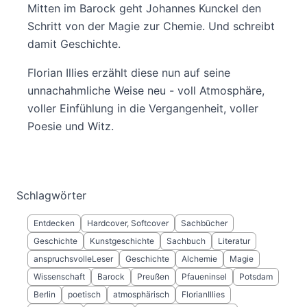
Mitten im Barock geht Johannes Kunckel den
Schritt von der Magie zur Chemie. Und schreibt
damit Geschichte.
Florian Illies erzählt diese nun auf seine
unnachahmliche Weise neu - voll Atmosphäre,
voller Einfühlung in die Vergangenheit, voller
Poesie und Witz.
Schlagwörter
Entdecken
Hardcover, Softcover
Sachbücher
Geschichte
Kunstgeschichte
Sachbuch
Literatur
anspruchsvolleLeser
Geschichte
Alchemie
Magie
Wissenschaft
Barock
Preußen
Pfaueninsel
Potsdam
Berlin
poetisch
atmosphärisch
FlorianIllies