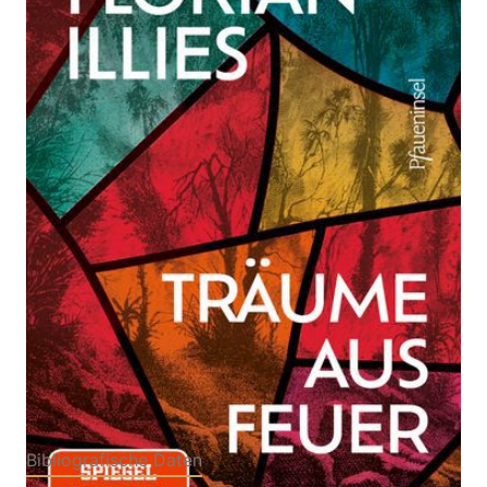
Zur Wunschliste hinzufügen
Der Alchemist von der Pfaueninsel. Das neue Buch
des Bestseller-Autors und "großen
Geschichtenerzählers" (Süddeutsche Zeitung)
Von
Florian Illies
Verlag: Pfaueninsel
01.06.2026
Buch
144 Seiten
Hardcover
ISBN: 978-3-69131005-
4
Bibliografische Daten