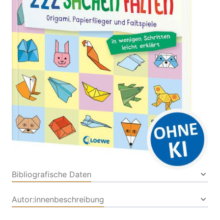
Origami, Papierflieger und Faltspiele - Bastelbuch
für Kinder ab 8 Jahren - Entwickelt von Bestseller-
Autor Norbert Pautner
Von
Norbert Pautner
Verlag: Loewe|Loewe
09.04.2026
Buch
144 Seiten
Softcover
ISBN: 978-3-74321877-
2
Bibliografische Daten
Autor:innenbeschreibung