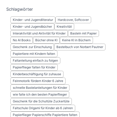
Schlagwörter
Kinder- und Jugendliteratur
Hardcover, Softcover
Kinder- und Jugendbücher
Kreativität
Interaktivität und Aktivität für Kinder
Basteln mit Papier
No AI Books
Bücher ohne KI
Keine KI in Büchern
Geschenk zur Einschulung
Bastelbuch von Norbert Pautner
Papiertiere mit Kindern falten
Faltanleitung einfach zu folgen
Papierflieger falten für Kinder
Kinderbeschäftigung für zuhause
Feinmotorik fördern Kinder 6 Jahre
schnelle Bastelanleitungen für Kinder
wie falte ich den besten Papierflieger
Geschenk für die Schultüte Zuckertüte
Faltschule Origami für Kinder ab 6 Jahren
Papierflieger Papierschiffe Papiertiere falten