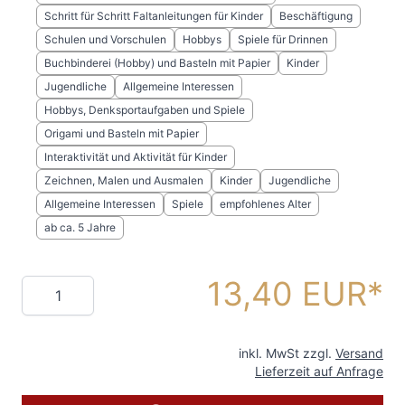
Schritt für Schritt Faltanleitungen für Kinder
Beschäftigung
Schulen und Vorschulen
Hobbys
Spiele für Drinnen
Buchbinderei (Hobby) und Basteln mit Papier
Kinder
Jugendliche
Allgemeine Interessen
Hobbys, Denksportaufgaben und Spiele
Origami und Basteln mit Papier
Interaktivität und Aktivität für Kinder
Zeichnen, Malen und Ausmalen
Kinder
Jugendliche
Allgemeine Interessen
Spiele
empfohlenes Alter
ab ca. 5 Jahre
13,40 EUR
Menge
inkl. MwSt zzgl.
Versand
Lieferzeit auf Anfrage