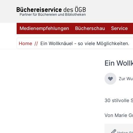
Direkt zum Inhalt
Partner für Büchereien und Bibliotheken
Medienempfehlungen
Bücherschau
Service
Home
Ein Wollknäuel - so viele Möglichkeiten.
Ein Woll
Zur Wu
30 stilvolle
Von
Marie G
Verlag: S