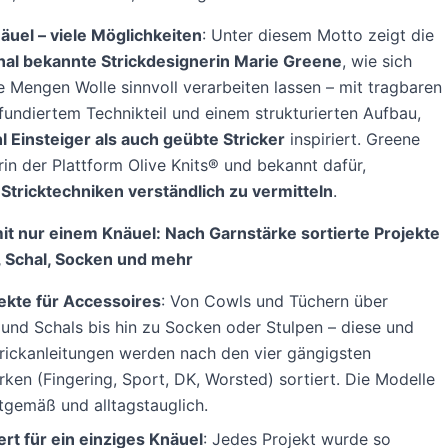
äuel – viele Möglichkeiten
: Unter diesem Motto zeigt die
onal bekannte Strickdesignerin Marie Greene
, wie sich
e Mengen Wolle sinnvoll verarbeiten lassen – mit tragbaren
fundiertem Technikteil und einem strukturierten Aufbau,
 Einsteiger als auch geübte Stricker
inspiriert. Greene
rin der Plattform Olive Knits® und bekannt dafür,
Stricktechniken verständlich zu vermitteln
.
it nur einem Knäuel: Nach Garnstärke sortierte Projekte
, Schal, Socken und mehr
ekte für Accessoires
: Von Cowls und Tüchern über
und Schals bis hin zu Socken oder Stulpen – diese und
rickanleitungen werden nach den vier gängigsten
rken (Fingering, Sport, DK, Worsted) sortiert. Die Modelle
itgemäß und alltagstauglich.
ert für ein einziges Knäuel
: Jedes Projekt wurde so