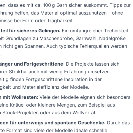
en, dass es mit ca. 100 g Garn sicher auskommt. Tipps zur
hrung helfen, das Material optimal auszunutzen – ohne
isse bei Form oder Tragbarkeit.
teil für sicheres Gelingen
: Ein umfangreicher Technikteil
elt Grundlagen zu Maschenprobe, Garnwahl, Nadelgröße
 richtigen Spannen. Auch typische Fehlerquellen werden
.
änger und Fortgeschrittene
: Die Projekte lassen sich
arer Struktur auch mit wenig Erfahrung umsetzen.
itig finden Fortgeschrittene Inspiration in der
igkeit und Materialeffizienz der Modelle.
n mit Wollresten:
Viele der Modelle eignen sich besonders
zelne Knäuel oder kleinere Mengen, zum Beispiel aus
n Strick-Projekten oder aus dem Wollvorrat.
deen für unterwegs und spontane Geschenke
: Durch das
e Format sind viele der Modelle ideale schnelle