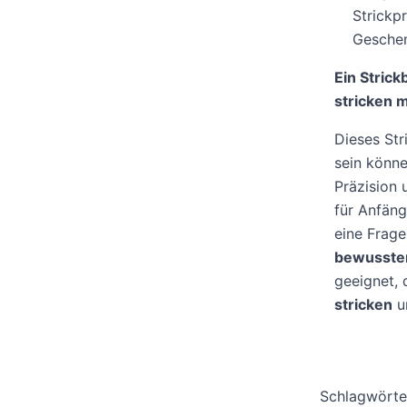
Strickpr
Geschen
Ein Strick
stricken 
Dieses Str
sein könne
Präzision
für Anfäng
eine Frage
bewussten
geeignet, 
stricken
u
Schlagwörte