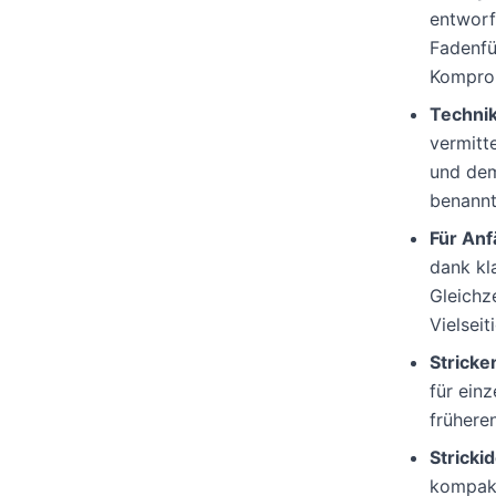
entworf
Fadenfü
Komprom
Technik
vermitt
und dem
benannt
Für Anf
dank kl
Gleichze
Vielseit
Stricke
für ein
frühere
Stricki
kompakt