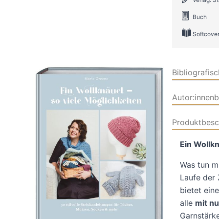
Buch
Softcove
Bibliografis
Autor:innen
Produktbesc
Ein Wollkn
Was tun mi
Laufe der
bietet ein
alle
mit n
Garnstärken