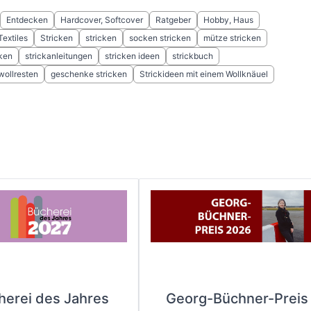
Entdecken
Hardcover, Softcover
Ratgeber
Hobby, Haus
Textiles
Stricken
stricken
socken stricken
mütze stricken
cken
strickanleitungen
stricken ideen
strickbuch
wollresten
geschenke stricken
Strickideen mit einem Wollknäuel
herei des Jahres
Georg-Büchner-Preis