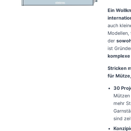
Ein Wollkn
internati
auch klein
Modellen, 
der
sowohl
ist Gründe
komplexe 
Stricken m
für Mütze
30 Proj
Mützen 
mehr St
Garnstä
sind ze
Konzipi