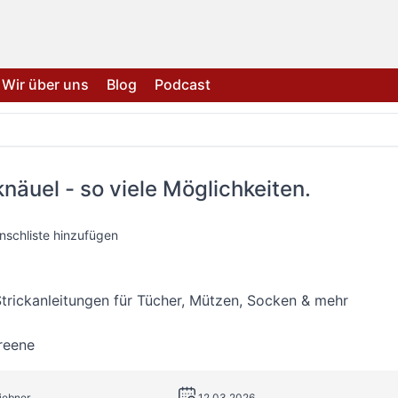
Wir über uns
Blog
Podcast
knäuel - so viele Möglichkeiten.
nschliste hinzufügen
 Strickanleitungen für Tücher, Mützen, Socken & mehr
reene
tiebner
12.03.2026