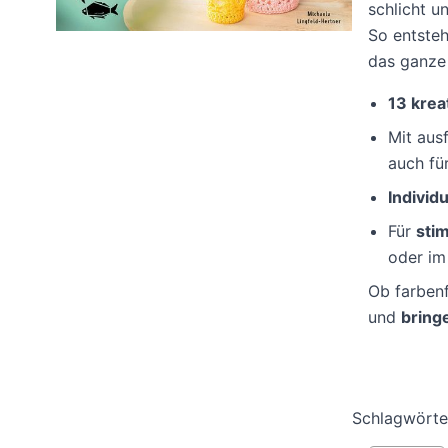
schlicht u
So entsteh
das ganze 
13 krea
Mit aus
auch fü
Individu
Für
sti
oder im
Ob farbenf
und
bring
Schlagwörte