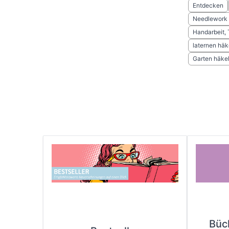
Entdecken
Needlework
Handarbeit, 
laternen häk
Garten häke
Büc