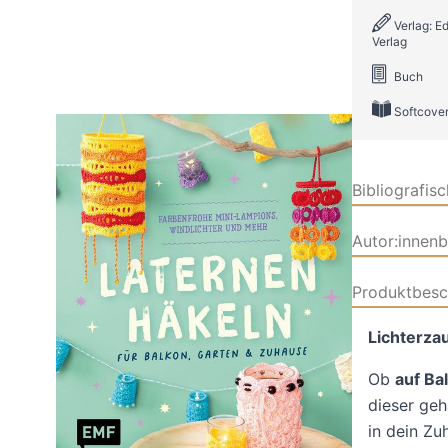
Verlag: E
Verlag
Buch
Softcove
Bibliografis
Autor:innen
Produktbesc
Lichterza
Ob
auf Ba
dieser geh
in dein Zu