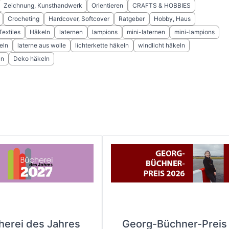
Zeichnung, Kunsthandwerk
Orientieren
CRAFTS & HOBBIES
Crocheting
Hardcover, Softcover
Ratgeber
Hobby, Haus
Textiles
Häkeln
laternen
lampions
mini-laternen
mini-lampions
eln
laterne aus wolle
lichterkette häkeln
windlicht häkeln
ln
Deko häkeln
herei des Jahres
Georg-Büchner-Preis