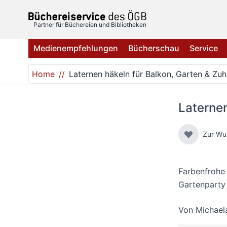
Direkt zum Inhalt
Partner für Büchereien und Bibliotheken
Medienempfehlungen
Bücherschau
Service
Home
Laternen häkeln für Balkon, Garten & Zu
Laternen
Zur Wu
Farbenfrohe 
Gartenparty
Von
Michael