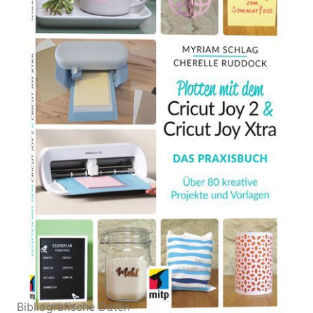
Zur Wunschliste hinzufügen
Das Praxisbuch. Über 80 kreative Projekte und
Ideen
Von
Myriam Schlag
,
Cherelle Ruddock
Verlag: mitp Verlags
28.05.2026
GmbH & Co.KG|MITP
Buch
120 Seiten
Softcover
ISBN: 978-3-74751220-
3
Bibliografische Daten