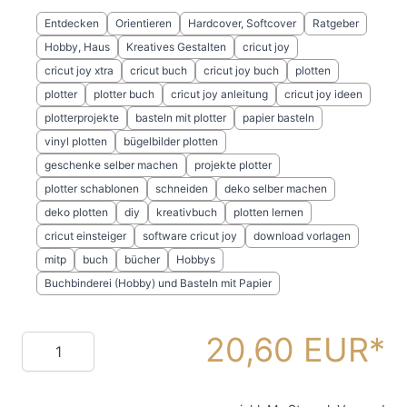
Entdecken
Orientieren
Hardcover, Softcover
Ratgeber
Hobby, Haus
Kreatives Gestalten
cricut joy
cricut joy xtra
cricut buch
cricut joy buch
plotten
plotter
plotter buch
cricut joy anleitung
cricut joy ideen
plotterprojekte
basteln mit plotter
papier basteln
vinyl plotten
bügelbilder plotten
geschenke selber machen
projekte plotter
plotter schablonen
schneiden
deko selber machen
deko plotten
diy
kreativbuch
plotten lernen
cricut einsteiger
software cricut joy
download vorlagen
mitp
buch
bücher
Hobbys
Buchbinderei (Hobby) und Basteln mit Papier
20,60 EUR
Menge