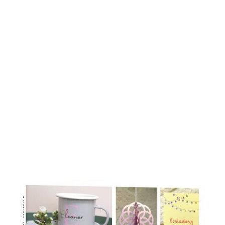
Plotten mit dem Cricut Joy 2 &
Cricut Joy Xtra für Einsteiger und
Fortgeschrittene