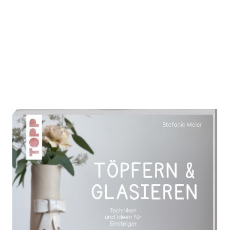
Töpfern & Glasieren
(kreativ.startup)
Zur Wunschliste hinzufügen
Von
Stefanie Meier