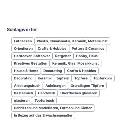
Schlagwörter
Entdecken
Plastik, Numismatik, Keramik, Metallkunst
Orientieren
Crafts & Hobbies
Pottery & Ceramics
Hardcover, Softcover
Ratgeber
Hobby, Haus
Kreatives Gestalten
Keramik, Glas, Mosaikkunst
House & Home
Decorating
Crafts & Hobbies
Decorating
Keramik
töpfern
Töpferei
Töpferkurs
Anleitungsbuch
Anleitungen
Grundlagen Töpfern
Bastelbuch
Handwerk
Oberflächen glasieren
glasieren
Töpferbuch
Schnitzen und Modellieren, Formen und Gießen
In Bezug auf das Erwachsenenalter