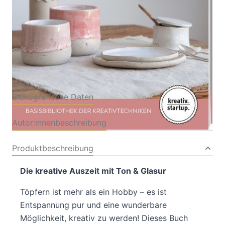
Verlag: frechverlag
12.03.2026
GmbH
Buch
64 Seiten
Softcover
ISBN: 978-3-73585415-
5
Bibliografische Daten
Autor:innenbeschreibung
Produktbeschreibung
Die kreative Auszeit mit Ton & Glasur
Töpfern ist mehr als ein Hobby – es ist
Entspannung pur und eine wunderbare
Möglichkeit, kreativ zu werden! Dieses Buch