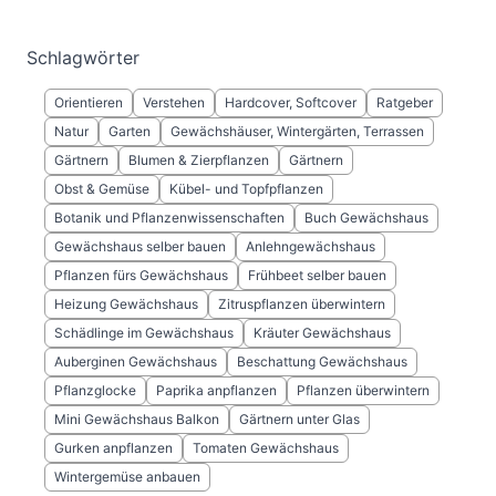
Schlagwörter
Orientieren
Verstehen
Hardcover, Softcover
Ratgeber
Natur
Garten
Gewächshäuser, Wintergärten, Terrassen
Gärtnern
Blumen & Zierpflanzen
Gärtnern
Obst & Gemüse
Kübel- und Topfpflanzen
Botanik und Pflanzenwissenschaften
Buch Gewächshaus
Gewächshaus selber bauen
Anlehngewächshaus
Pflanzen fürs Gewächshaus
Frühbeet selber bauen
Heizung Gewächshaus
Zitruspflanzen überwintern
Schädlinge im Gewächshaus
Kräuter Gewächshaus
Auberginen Gewächshaus
Beschattung Gewächshaus
Pflanzglocke
Paprika anpflanzen
Pflanzen überwintern
Mini Gewächshaus Balkon
Gärtnern unter Glas
Gurken anpflanzen
Tomaten Gewächshaus
Wintergemüse anbauen