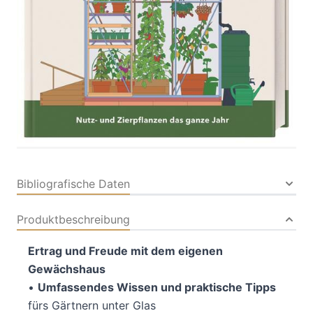
Von
Tom Brown
Verlag: DK Verlag
30.01.2026
Dorling Kindersley|Dorling
Kindersley Verlag
Buch
240 Seiten
Hardcover
ISBN: 978-3-
83105204-2
Bibliografische Daten
Produktbeschreibung
Ertrag und Freude mit dem eigenen
Gewächshaus
•
Umfassendes Wissen und praktische Tipps
fürs Gärtnern unter Glas