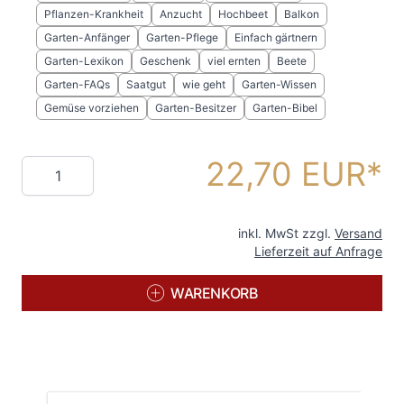
Pflanzen-Krankheit
Anzucht
Hochbeet
Balkon
Garten-Anfänger
Garten-Pflege
Einfach gärtnern
Garten-Lexikon
Geschenk
viel ernten
Beete
Garten-FAQs
Saatgut
wie geht
Garten-Wissen
Gemüse vorziehen
Garten-Besitzer
Garten-Bibel
22,70 EUR
Menge
inkl. MwSt zzgl.
Versand
Lieferzeit auf Anfrage
WARENKORB