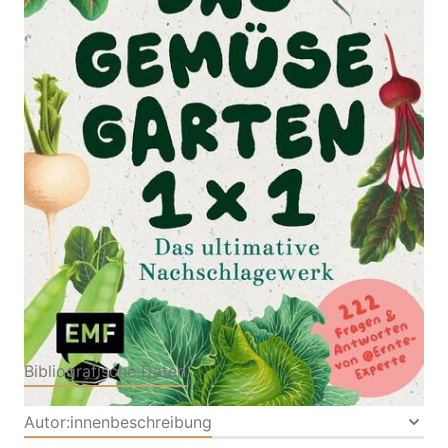
Das ultimative Nachschlagewerk: 222 Antworten auf
alle deine Garten-Fragen | Werde zum Ernte-
Experten: Mit Wissen zu Anzucht, Aussaat, Pflege,
Schädlingen und mehr von @ernteexperte
Von
Kai Meret Brieske
Verlag: Edition Michael
19.02.2026
Fischer / EMF Verlag
Buch
240 Seiten
Softcover
ISBN: 978-3-74593222-
5
Bibliografische Daten
Autor:innenbeschreibung