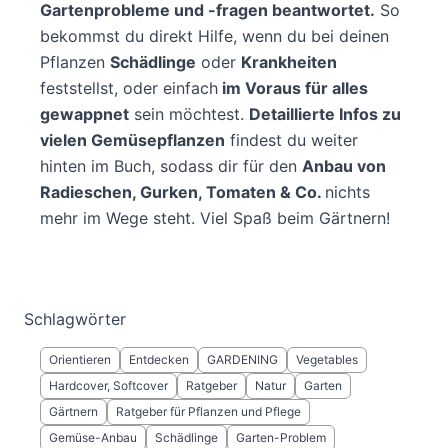
Gartenprobleme und -fragen beantwortet.
So
bekommst du direkt Hilfe, wenn du bei deinen
Pflanzen
Schädlinge
oder
Krankheiten
feststellst, oder einfach
im Voraus für alles
gewappnet
sein möchtest.
Detaillierte Infos zu
vielen Gemüsepflanzen
findest du weiter
hinten im Buch, sodass dir für den
Anbau von
Radieschen, Gurken, Tomaten & Co.
nichts
mehr im Wege steht. Viel Spaß beim Gärtnern!
Schlagwörter
Orientieren
Entdecken
GARDENING
Vegetables
Hardcover, Softcover
Ratgeber
Natur
Garten
Gärtnern
Ratgeber für Pflanzen und Pflege
Gemüse-Anbau
Schädlinge
Garten-Problem