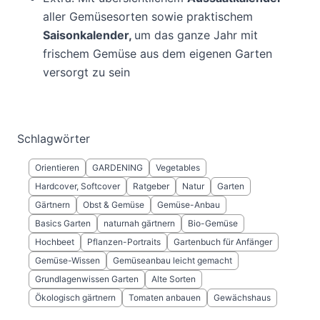
aller Gemüsesorten sowie praktischem
Saisonkalender,
um das ganze Jahr mit
frischem Gemüse aus dem eigenen Garten
versorgt zu sein
Schlagwörter
Orientieren
GARDENING
Vegetables
Hardcover, Softcover
Ratgeber
Natur
Garten
Gärtnern
Obst & Gemüse
Gemüse-Anbau
Basics Garten
naturnah gärtnern
Bio-Gemüse
Hochbeet
Pflanzen-Portraits
Gartenbuch für Anfänger
Gemüse-Wissen
Gemüseanbau leicht gemacht
Grundlagenwissen Garten
Alte Sorten
Ökologisch gärtnern
Tomaten anbauen
Gewächshaus