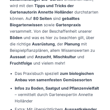
wird mit den
Tipps und Tricks der
Gartenautorin Annette Holländer
durchstarten
können. Auf
80 Seiten
sind
geballtes
Biogartenwissen
sowie
Gartenpraxis
versammelt. Von der Beschaffenheit unserer
Böden
und was es hier zu beachten gilt, über
die richtige
Ausrüstung
, der
Planung
mit
Beispielpflanzplänen, allem Wissenswerten zu
Aussaat
und
Anzucht
,
Mischkultur
und
Fruchtfolge
und vielem mehr!
Das Praxisbuch speziell
zum biologischen
Anbau von samenfesten Gemüsesorten
Infos zu Boden, Saatgut und Pflanzenvielfalt
– vermittelt durch Gartenexpertin Annette
Holländer
Extra: Mit übersichtlichem
Aussaatkalender