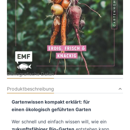
Mit Tipps zur Vermehrung
Verlag: Edition Michael
19.02.2026
Fischer / EMF Verlag
Buch
80 Seiten
Softcover
ISBN: 978-3-74593276-
8
Bibliografische Daten
Produktbeschreibung
Gartenwissen kompakt erklärt: für
einen ökologisch geführten Garten
Wer schnell und einfach wissen will, wie ein
zukunftsfähiger Bio-Garten
entstehen kann,